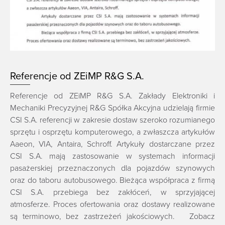
y z
dla
emy
ały
Referencje od ZEiMP R&G S.A.
ież
Referencje od ZEiMP R&G S.A. Zakłady Elektroniki i
ego
Mechaniki Precyzyjnej R&G Spółka Akcyjna udzielają firmie
ego
CSI S.A. referencji w zakresie dostaw szeroko rozumianego
ta.
sprzętu i osprzętu komputerowego, a zwłaszcza artykułów
ść,
Aaeon, VIA, Antaira, Schroff. Artykuły dostarczane przez
w i
CSI S.A. mają zastosowanie w systemach informacji
Re
pasażerskiej przeznaczonych dla pojazdów szynowych
oraz do taboru autobusowego. Bieżąca współpraca z firmą
Re
CSI S.A. przebiega bez zakłóceń, w sprzyjającej
Ws
atmosferze. Proces ofertowania oraz dostawy realizowane
za
są terminowo, bez zastrzeżeń jakościowych. Zobacz
pr