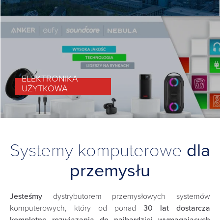
ELEKTRONIKA
UŻYTKOWA
Systemy komputerowe
dla
przemysłu
Jesteśmy
dystrybutorem przemysłowych systemów
komputerowych, który od ponad
30 lat dostarcza
kompletne rozwiązania do najbardziej wymagających