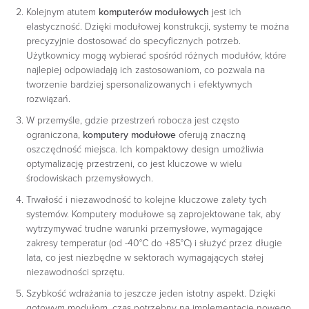
Kolejnym atutem
komputerów modułowych
jest ich
elastyczność. Dzięki modułowej konstrukcji, systemy te można
precyzyjnie dostosować do specyficznych potrzeb.
Użytkownicy mogą wybierać spośród różnych modułów, które
najlepiej odpowiadają ich zastosowaniom, co pozwala na
tworzenie bardziej spersonalizowanych i efektywnych
rozwiązań.
W przemyśle, gdzie przestrzeń robocza jest często
ograniczona,
komputery modułowe
oferują znaczną
oszczędność miejsca. Ich kompaktowy design umożliwia
optymalizację przestrzeni, co jest kluczowe w wielu
środowiskach przemysłowych.
Trwałość i niezawodność to kolejne kluczowe zalety tych
systemów. Komputery modułowe są zaprojektowane tak, aby
wytrzymywać trudne warunki przemysłowe, wymagające
zakresy temperatur (od -40°C do +85°C) i służyć przez długie
lata, co jest niezbędne w sektorach wymagających stałej
niezawodności sprzętu.
Szybkość wdrażania to jeszcze jeden istotny aspekt. Dzięki
gotowym modułom, czas potrzebny na implementację nowego