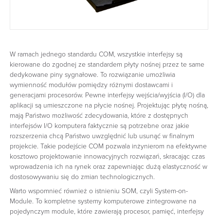
W ramach jednego standardu COM, wszystkie interfejsy są
kierowane do zgodnej ze standardem płyty nośnej przez te same
dedykowane piny sygnałowe. To rozwiązanie umożliwia
wymienność modułów pomiędzy różnymi dostawcami i
generacjami procesorów. Pewne interfejsy wejścia/wyjścia (I/O) dla
aplikacji są umieszczone na płycie nośnej. Projektując płytę nośną,
mają Państwo możliwość zdecydowania, które z dostępnych
interfejsów I/O komputera faktycznie są potrzebne oraz jakie
rozszerzenia chcą Państwo uwzględnić lub usunąć w finalnym
projekcie. Takie podejście COM pozwala inżynierom na efektywne
kosztowo projektowanie innowacyjnych rozwiązań, skracając czas
wprowadzenia ich na rynek oraz zapewniając dużą elastyczność w
dostosowywaniu się do zmian technologicznych.
Warto wspomnieć również o istnieniu SOM, czyli System-on-
Module. To kompletne systemy komputerowe zintegrowane na
pojedynczym module, które zawierają procesor, pamięć, interfejsy