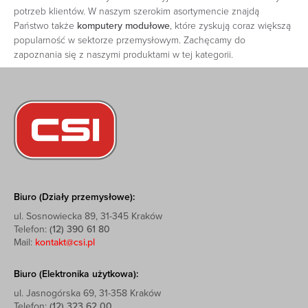
potrzeb klientów. W naszym szerokim asortymencie znajdą
Państwo także
komputery modułowe
, które zyskują coraz większą
popularność w sektorze przemysłowym. Zachęcamy do
zapoznania się z naszymi produktami w tej kategorii.
Biuro (Działy przemysłowe):
ul. Sosnowiecka 89, 31-345 Kraków
Telefon:
(12) 390 61 80
Mail:
kontakt@csi.pl
Biuro (Elektronika użytkowa):
ul. Jasnogórska 69, 31-358 Kraków
Telefon:
(12) 323 62 00