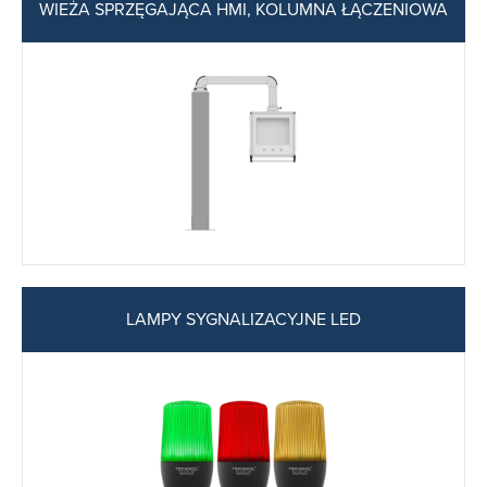
WIEŻA SPRZĘGAJĄCA HMI, KOLUMNA ŁĄCZENIOWA
LAMPY SYGNALIZACYJNE LED