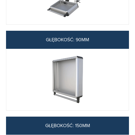
GŁĘBOKOŚĆ: 90MM
GŁĘBOKOŚĆ: 150MM