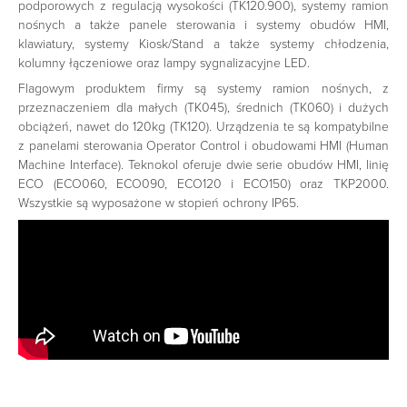
podporowych z regulacją wysokości (TK120.900), systemy ramion
nośnych a także panele sterowania i systemy obudów HMI,
klawiatury, systemy Kiosk/Stand a także systemy chłodzenia,
kolumny łączeniowe oraz lampy sygnalizacyjne LED.
Flagowym produktem firmy są systemy ramion nośnych, z
przeznaczeniem dla małych (TK045), średnich (TK060) i dużych
obciążeń, nawet do 120kg (TK120). Urządzenia te są kompatybilne
z panelami sterowania Operator Control i obudowami HMI (Human
Machine Interface). Teknokol oferuje dwie serie obudów HMI, linię
ECO (ECO060, ECO090, ECO120 i ECO150) oraz TKP2000.
Wszystkie są wyposażone w stopień ochrony IP65.