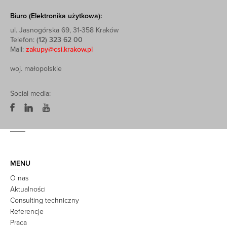
Biuro (Elektronika użytkowa):
ul. Jasnogórska 69, 31-358 Kraków
Telefon:
(12) 323 62 00
Mail:
zakupy@csi.krakow.pl
woj. małopolskie
Social media:
MENU
O nas
Aktualności
Consulting techniczny
Referencje
Praca