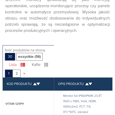
operatorskie, urządzenia monitorujące procesy czy panele
kontrolne w automatyce przemysłowej. Wysoka jakość
obrazu oraz możliwość dostosowania do indywidualnych
potrzeb sprawiają, że są niezastąpione w optymalizacji
procesów produkcyjnych i operacyjnych.
Ilość produktów na stronę
30
wszystkie (56)
Lista
Kafle
1
2
>
KOD PRODUKTU
OPIS PRODUKTU
Monitor full IP66/IP69K 23.8″,
1920 x 1080, VGA, HDMI,
VITAM-124PH
1000cd/m2, PCT. T/S,
0°C~50°C, zasilacz