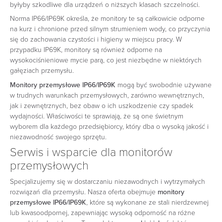
byłyby szkodliwe dla urządzeń o niższych klasach szczelności.
Norma IP66/IP69K określa, że monitory te są całkowicie odporne
na kurz i chronione przed silnym strumieniem wody, co przyczynia
się do zachowania czystości i higieny w miejscu pracy. W
przypadku IP69K, monitory są również odporne na
wysokociśnieniowe mycie parą, co jest niezbędne w niektórych
gałęziach przemysłu.
Monitory przemysłowe IP66/IP69K
mogą być swobodnie używane
w trudnych warunkach przemysłowych, zarówno wewnętrznych,
jak i zewnętrznych, bez obaw o ich uszkodzenie czy spadek
wydajności. Właściwości te sprawiają, że są one świetnym
wyborem dla każdego przedsiębiorcy, który dba o wysoką jakość i
niezawodność swojego sprzętu.
Serwis i wsparcie dla monitorów
przemysłowych
Specjalizujemy się w dostarczaniu niezawodnych i wytrzymałych
rozwiązań dla przemysłu. Nasza oferta obejmuje
monitory
przemysłowe IP66/IP69K
, które są wykonane ze stali nierdzewnej
lub kwasoodpornej, zapewniając wysoką odporność na różne