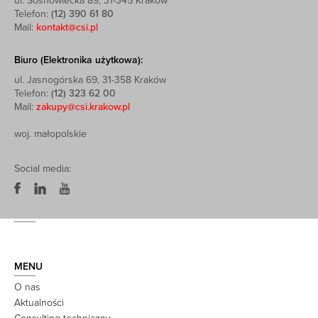
ul. Sosnowiecka 89, 31-345 Kraków
Telefon:
(12) 390 61 80
Mail:
kontakt@csi.pl
Biuro (Elektronika użytkowa):
ul. Jasnogórska 69, 31-358 Kraków
Telefon:
(12) 323 62 00
Mail:
zakupy@csi.krakow.pl
woj. małopolskie
Social media:
MENU
O nas
Aktualności