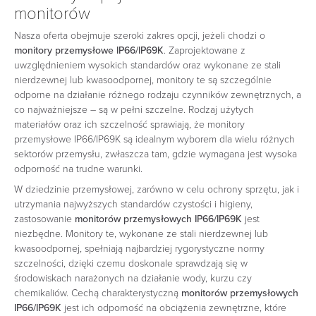
monitorów
Nasza oferta obejmuje szeroki zakres opcji, jeżeli chodzi o
monitory przemysłowe IP66/IP69K
. Zaprojektowane z
uwzględnieniem wysokich standardów oraz wykonane ze stali
nierdzewnej lub kwasoodpornej, monitory te są szczególnie
odporne na działanie różnego rodzaju czynników zewnętrznych, a
co najważniejsze – są w pełni szczelne. Rodzaj użytych
materiałów oraz ich szczelność sprawiają, że monitory
przemysłowe IP66/IP69K są idealnym wyborem dla wielu różnych
sektorów przemysłu, zwłaszcza tam, gdzie wymagana jest wysoka
odporność na trudne warunki.
W dziedzinie przemysłowej, zarówno w celu ochrony sprzętu, jak i
utrzymania najwyższych standardów czystości i higieny,
zastosowanie
monitorów przemysłowych IP66/IP69K
jest
niezbędne. Monitory te, wykonane ze stali nierdzewnej lub
kwasoodpornej, spełniają najbardziej rygorystyczne normy
szczelności, dzięki czemu doskonale sprawdzają się w
środowiskach narażonych na działanie wody, kurzu czy
chemikaliów. Cechą charakterystyczną
monitorów przemysłowych
IP66/IP69K
jest ich odporność na obciążenia zewnętrzne, które