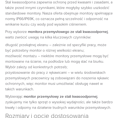
Stal kwasoodporna zapewnia ochronę przed kwasami i zasadami, a
także przed innymi czynnikami, które mogłyby szybko uszkodzić
standardowe monitory. Nasza oferta obejmuje monitory spełniające
normy IP66/IP69K, co oznacza pełną szczelność i odporność na
wnikanie kurzu czy wody pod wysokim ciśnieniem.
Przy wyborze
monitora przemysłowego ze stali kwasoodpornej
,
warto zwrócić uwagę na kilka kluczowych czynników:
długość przekątnej ekranu – zależnie od specyfiki pracy, może
być potrzebny monitor o różnej wielkości ekranu;
możliwość montażu – niektóre monitory przemysłowe mogą być
montowane na ścianie, na podłodze lub mogą stać na biurku.
Wybór zależy od konkretnych potrzeb;
przystosowanie do pracy z rękawicami – w wielu środowiskach
przemysłowych pracownicy są zobowiązani do noszenia rękawic
ochronnych, więc monitor musi umożliwiać obsługę nawet w
takich warunkach.
Wybierając
monitor przemysłowy ze stali kwasoodpornej
,
zyskujemy nie tylko sprzęt o wysokiej wydajności, ale także bardzo
trwały i odporny na działanie trudnych warunków przemysłowych.
Rozmiary i opcje dostosowania