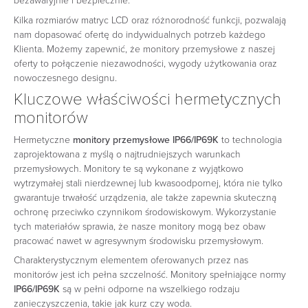
bezawaryjnie i bezpiecznie.
Kilka rozmiarów matryc LCD oraz różnorodność funkcji, pozwalają
nam dopasować ofertę do indywidualnych potrzeb każdego
Klienta. Możemy zapewnić, że monitory przemysłowe z naszej
oferty to połączenie niezawodności, wygody użytkowania oraz
nowoczesnego designu.
Kluczowe właściwości hermetycznych
monitorów
Hermetyczne
monitory przemysłowe IP66/IP69K
to technologia
zaprojektowana z myślą o najtrudniejszych warunkach
przemysłowych. Monitory te są wykonane z wyjątkowo
wytrzymałej stali nierdzewnej lub kwasoodpornej, która nie tylko
gwarantuje trwałość urządzenia, ale także zapewnia skuteczną
ochronę przeciwko czynnikom środowiskowym. Wykorzystanie
tych materiałów sprawia, że nasze monitory mogą bez obaw
pracować nawet w agresywnym środowisku przemysłowym.
Charakterystycznym elementem oferowanych przez nas
monitorów jest ich pełna szczelność. Monitory spełniające normy
IP66/IP69K
są w pełni odporne na wszelkiego rodzaju
zanieczyszczenia, takie jak kurz czy woda.