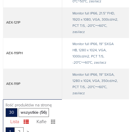
0°C~50°C, zasilacz
Monitor full IP66, 21.5” FHD,
1920 x 1080, VGA, 300cd/m2,
AEX-121P
PCT T/S, -20°C~+60°C,
zasilacz
Monitor full IP66, 19” SXGA
HB, 1280 x 1024, VGA,
AEX-119PH
1000cd/m2, PCT T/S,
-20°C~+60°C, zasilacz
Monitor full IP66, 19” SXGA,
1280 x 1024, VGA, 350cd/m2,
AEX-119P
PCT T/S, -20°C~+60°C,
zasilacz
Ilość produktów na stronę
30
wszystkie (56)
Lista
Kafle
1
2
>