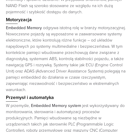
NAND Flash są szeroko stosowane ze względu na ich dużą
pojemność i szybkość dostępu do danych.
Motoryzacja
Embedded Memory
odgrywa istotną rolę w branży motoryzacyjnej.
Nowoczesne pojazdy są wyposażone w zaawansowane systemy
elektroniczne, które kontrolują różne funkcje – od układów
napędowych po systemy multimedialne i bezpieczeństwa. W tym
kontekście pamięci wbudowane przechowują dane związane z
diagnostyką, systemami ABS, kontrolą stabilności pojazdu, a także
nawigacją GPS i rozrywką. Systemy takie jak ECU (Engine Control
Unit) oraz ADAS (Advanced Driver Assistance Systems) polegają na
pamięci embedded do działania w czasie rzeczywistym,
zapewniając niezawodność i bezpieczeństwo w ekstremalnych
warunkach.
Przemysł i automatyka
W przemyśle,
Embedded Memory system
jest wykorzystywany do
monitorowania, sterowania i automatyzacji procesów
produkcyjnych. Pamięci wbudowane są niezbędne w
urządzeniach takich jak sterowniki PLC (Programmable Logic
Controller), roboty przemysłowe oraz maszyny CNC (Computer