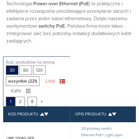
Technologia
Power over Ethernet (PoE
) to praktyczne i
efektywne rozwiązania umożliwiające przesyłanie danych i
zasilania przez jeden kabel ethernetowy. Dzięki naszemu
asortymentowi
switchy PoE
, Państwa firma może łatwo
zintegrować sieć bez potrzeby instalacji dodatkowych kabli
zasilających.
Ilość produktów na stronę
30
60
120
Lista
wszystkie (221)
Kafle
...
1
2
8
>
KOD PRODUKTU
OPIS PRODUKTU
20-portowy switch
Ethernet PoE+ Light Layer
LMP-2004G-SFP