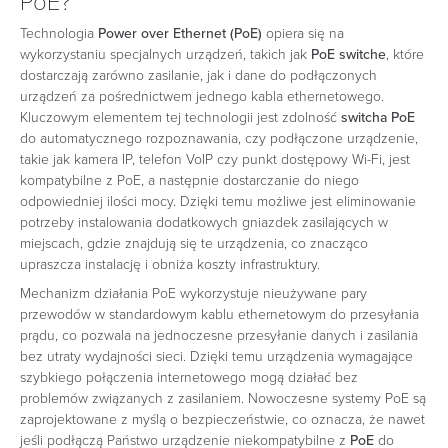
PoE?
Technologia
Power over Ethernet (PoE)
opiera się na
wykorzystaniu specjalnych urządzeń, takich jak
PoE switche
, które
dostarczają zarówno zasilanie, jak i dane do podłączonych
urządzeń za pośrednictwem jednego kabla ethernetowego.
Kluczowym elementem tej technologii jest zdolność
switcha PoE
do automatycznego rozpoznawania, czy podłączone urządzenie,
takie jak kamera IP, telefon VoIP czy punkt dostępowy Wi-Fi, jest
kompatybilne z PoE, a następnie dostarczanie do niego
odpowiedniej ilości mocy. Dzięki temu możliwe jest eliminowanie
potrzeby instalowania dodatkowych gniazdek zasilających w
miejscach, gdzie znajdują się te urządzenia, co znacząco
upraszcza instalację i obniża koszty infrastruktury.
Mechanizm działania PoE wykorzystuje nieużywane pary
przewodów w standardowym kablu ethernetowym do przesyłania
prądu, co pozwala na jednoczesne przesyłanie danych i zasilania
bez utraty wydajności sieci. Dzięki temu urządzenia wymagające
szybkiego połączenia internetowego mogą działać bez
problemów związanych z zasilaniem. Nowoczesne systemy PoE są
zaprojektowane z myślą o bezpieczeństwie, co oznacza, że nawet
jeśli podłączą Państwo urządzenie niekompatybilne z
PoE
do