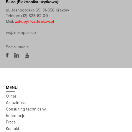
Biuro (Elektronika użytkowa):
ul. Jasnogórska 69, 31-358 Kraków
Telefon:
(12) 323 62 00
Mail:
zakupy@csi.krakow.pl
woj. małopolskie
Social media:
MENU
O nas
Aktualności
Consulting techniczny
Referencje
Praca
Kontakt