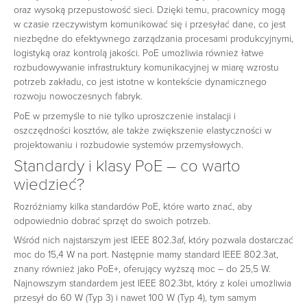
oraz wysoką przepustowość sieci. Dzięki temu, pracownicy mogą
w czasie rzeczywistym komunikować się i przesyłać dane, co jest
niezbędne do efektywnego zarządzania procesami produkcyjnymi,
logistyką oraz kontrolą jakości. PoE umożliwia również łatwe
rozbudowywanie infrastruktury komunikacyjnej w miarę wzrostu
potrzeb zakładu, co jest istotne w kontekście dynamicznego
rozwoju nowoczesnych fabryk.
PoE w przemyśle to nie tylko uproszczenie instalacji i
oszczędności kosztów, ale także zwiększenie elastyczności w
projektowaniu i rozbudowie systemów przemysłowych.
Standardy i klasy PoE – co warto
wiedzieć?
Rozróżniamy kilka standardów PoE, które warto znać, aby
odpowiednio dobrać sprzęt do swoich potrzeb.
Wśród nich najstarszym jest IEEE 802.3af, który pozwala dostarczać
moc do 15,4 W na port. Następnie mamy standard IEEE 802.3at,
znany również jako PoE+, oferujący wyższą moc – do 25,5 W.
Najnowszym standardem jest IEEE 802.3bt, który z kolei umożliwia
przesył do 60 W (Typ 3) i nawet 100 W (Typ 4), tym samym