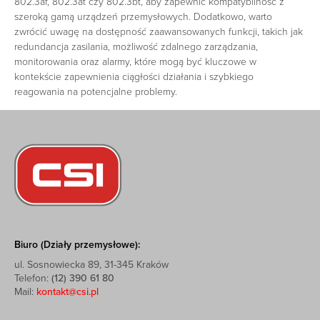
802.3af, 802.3at czy 802.3bt, aby zapewnić kompatybilność z
szeroką gamą urządzeń przemysłowych. Dodatkowo, warto
zwrócić uwagę na dostępność zaawansowanych funkcji, takich jak
redundancja zasilania, możliwość zdalnego zarządzania,
monitorowania oraz alarmy, które mogą być kluczowe w
kontekście zapewnienia ciągłości działania i szybkiego
reagowania na potencjalne problemy.
Biuro (Działy przemysłowe):
ul. Sosnowiecka 89, 31-345 Kraków
Telefon:
(12) 390 61 80
Mail:
kontakt@csi.pl