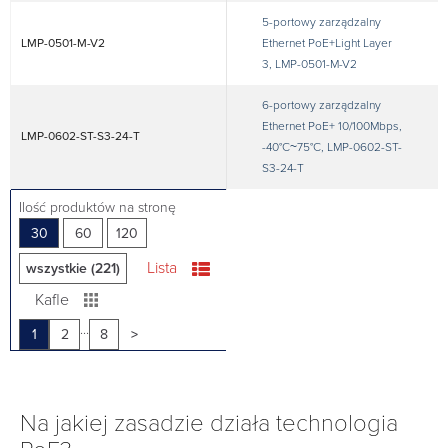
5-portowy zarządzalny
LMP-0501-M-V2
Ethernet PoE+Light Layer
3, LMP-0501-M-V2
6-portowy zarządzalny
Ethernet PoE+ 10/100Mbps,
LMP-0602-ST-S3-24-T
-40°C~75°C, LMP-0602-ST-
S3-24-T
Ilość produktów na stronę
30
60
120
Lista
wszystkie (221)
Kafle
...
1
2
8
>
Na jakiej zasadzie działa technologia