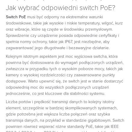
Jak wybrać odpowiedni switch PoE?
Switch PoE
musi być odporny na ekstremalne warunki
środowiskowe, takie jak wysokie i niskie temperatury, wilgoć, kurz
oraz wibracje, które są częste w środowisku przemysłowym.
Sprawdzenie czy urządzenie posiada odpowiednie certyfikaty i
spełnia normy ochrony, takie jak IP67, jest niezbędne, aby
zagwarantować jego długotrwałe i bezawaryjne działanie.
Kolejnym istotnym aspektem jest moc wyjściowa switcha, która
powinna być dostosowana do wymagań podłączonych urządzeń,
zwłaszcza w przypadku tych o wysokim poborze mocy, takich jak
kamery o wysokiej rozdzielczości czy zaawansowane punkty
dostępowe. Warto upewnić się, że switch jest w stanie dostarczyć
odpowiednią moc do wszystkich podłączonych urządzeń
jednocześnie, co jest kluczowe dla stabilności systemu.
Liczba portów i prędkość transmisji danych to kolejny istotny
element, szczególnie w bardziej skomplikowanych systemach,
gdzie potrzebna jest większa liczba połączeń oraz szybka
transmisja danych, na przykład w standardzie gigabitowym. Switch
powinien również wspierać różne standardy PoE, takie jak IEEE