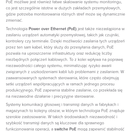
PoE możliwe jest również łatwe skalowanie systemu monitoringu,
co jest szczególnie istotne w dużych zakładach przemysłowych,
gdzie potrzeba monitorowania różnych stref może się dynamicznie
zmieniać.
Technologia
Power over Ethernet
(PoE)
jest także niezastąpiona w
zasilaniu urządzeń automatyki przemysłowej, takich jak czujniki,
kontrolery czy terminale. Dzięki możliwości zasilania tych urządzeń
przez ten sam kabel, który służy do przesyłania danych, PoE
pozwala na uproszczenie infrastruktury oraz redukcję liczby
niezbędnych połączeń kablowych. To z kolei wpływa na poprawę
niezawodności całego systemu, minimalizując ryzyko awarii
związanych z uszkodzeniami kabli lub problemami z zasilaniem. W
zaawansowanych systemach sterowania, które często obejmują
setki urządzeń współpracujących w ramach jednego procesu
produkcyjnego, PoE zapewnia stabilne zasilanie, co przekłada się
na niezawodne działanie i precyzyjne sterowanie.
Systemy komunikacji głosowej i transmisji danych w fabrykach i
magazynach to kolejny obszar, w którym technologia PoE znajduje
szerokie zastosowanie. W takich środowiskach niezawodność i
szybkość transmisji danych są kluczowe dla sprawnego
funkcjonowania operacji, a
switche PoE
mogą zapewnić stabilność