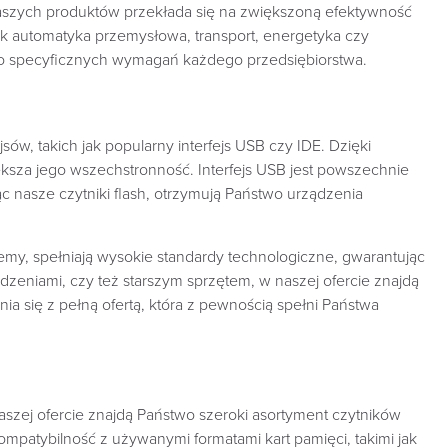
ć naszych produktów przekłada się na zwiększoną efektywność
jak automatyka przemysłowa, transport, energetyka czy
do specyficznych wymagań każdego przedsiębiorstwa.
ów, takich jak popularny interfejs USB czy IDE. Dzięki
ksza jego wszechstronność. Interfejs USB jest powszechnie
c nasze czytniki flash, otrzymują Państwo urządzenia
jemy, spełniają wysokie standardy technologiczne, gwarantując
dzeniami, czy też starszym sprzętem, w naszej ofercie znajdą
 się z pełną ofertą, która z pewnością spełni Państwa
szej ofercie znajdą Państwo szeroki asortyment czytników
kompatybilność z używanymi formatami kart pamięci, takimi jak