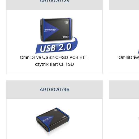
ART0020723
OmniDrive USB2 CF/SD PCB ET –
OmniDrive
czytnik kart CF i SD
ART0020746