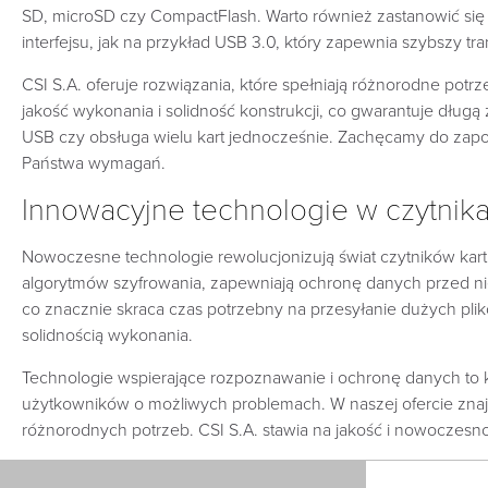
SD, microSD czy CompactFlash. Warto również zastanowić się 
interfejsu, jak na przykład USB 3.0, który zapewnia szybszy tra
CSI S.A. oferuje rozwiązania, które spełniają różnorodne potr
jakość wykonania i solidność konstrukcji, co gwarantuje dłu
USB czy obsługa wielu kart jednocześnie. Zachęcamy do zap
Państwa wymagań.
Innowacyjne technologie w czytnikac
Nowoczesne technologie rewolucjonizują świat czytników kart
algorytmów szyfrowania, zapewniają ochronę danych przed ni
co znacznie skraca czas potrzebny na przesyłanie dużych plików.
solidnością wykonania.
Technologie wspierające rozpoznawanie i ochronę danych to k
użytkowników o możliwych problemach. W naszej ofercie znajd
różnorodnych potrzeb. CSI S.A. stawia na jakość i nowoczesn