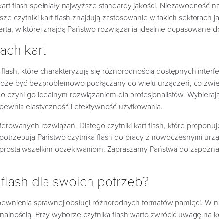
ki kart flash spełniały najwyższe standardy jakości. Niezawodnoś
ze czytniki kart flash znajdują zastosowanie w takich sektorach 
rtą, w której znajdą Państwo rozwiązania idealnie dopasowane 
ach kart
ash, które charakteryzują się różnorodnością dostępnych interfejs
y może być bezproblemowo podłączany do wielu urządzeń, co zwię
o czyni go idealnym rozwiązaniem dla profesjonalistów. Wybierają
apewnia elastyczność i efektywność użytkowania.
ferowanych rozwiązań. Dlatego czytniki kart flash, które proponu
y potrzebują Państwo czytnika flash do pracy z nowoczesnymi urzą
prosta wszelkim oczekiwaniom. Zapraszamy Państwa do zapoznania
flash dla swoich potrzeb?
apewnienia sprawnej obsługi różnorodnych formatów pamięci. W na
cjonalnością. Przy wyborze czytnika flash warto zwrócić uwagę na 