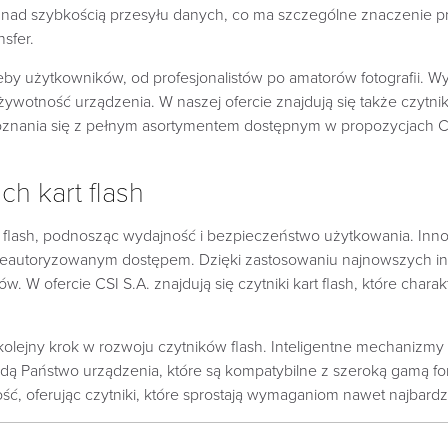
nad szybkością przesyłu danych, co ma szczególne znaczenie przy
nsfer.
zeby użytkowników, od profesjonalistów po amatorów fotografii. Wy
gą żywotność urządzenia. W naszej ofercie znajdują się także cz
oznania się z pełnym asortymentem dostępnym w propozycjach CS
h kart flash
 flash, podnosząc wydajność i bezpieczeństwo użytkowania. Inno
eautoryzowanym dostępem. Dzięki zastosowaniu najnowszych inte
 W ofercie CSI S.A. znajdują się czytniki kart flash, które charakt
olejny krok w rozwoju czytników flash. Inteligentne mechanizmy
ą Państwo urządzenia, które są kompatybilne z szeroką gamą for
ość, oferując czytniki, które sprostają wymaganiom nawet najbar