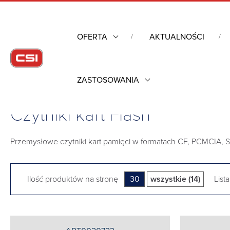
OFERTA
AKTUALNOŚCI
ZASTOSOWANIA
Strona główna
/
Industrial Flash
/
Czytniki kart Flash
Czytniki kart Flash
Przemysłowe czytniki kart pamięci w formatach CF, PCMCIA, S
Ilość produktów na stronę
30
wszystkie (14)
Lista