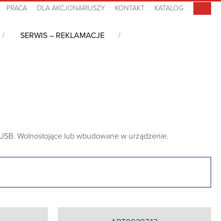
PRACA
DLA AKCJONARIUSZY
KONTAKT
KATALOG
SERWIS – REKLAMACJE
az USB. Wolnostojące lub wbudowane w urządzenie.