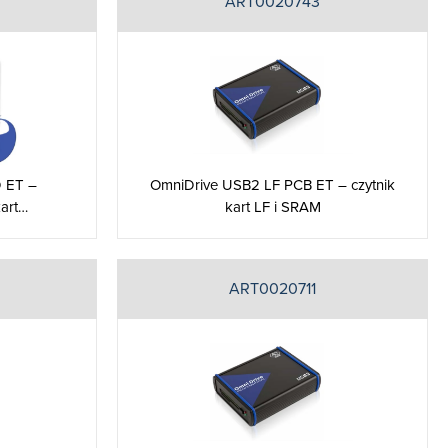
ART0020743
 ET –
OmniDrive USB2 LF PCB ET – czytnik
kart…
kart LF i SRAM
ART0020711