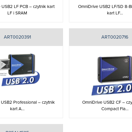
 USB2 LF PCB – czytnik kart
OmniDrive USB2 LF/SD 8-Bit
LF i SRAM
kart LF…
ART0020391
ART0020716
USB2 Professional – czytnik
OmniDrive USB2 CF – czyt
kart A…
Compact Fla…