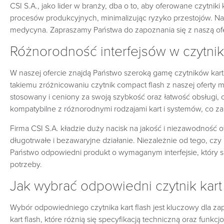
CSI S.A., jako lider w branży, dba o to, aby oferowane czytni
procesów produkcyjnych, minimalizując ryzyko przestojów. Nas
medycyna. Zapraszamy Państwa do zapoznania się z naszą ofe
Różnorodność interfejsów w czytnik
W naszej ofercie znajdą Państwo szeroką gamę czytników kart fl
takiemu zróżnicowaniu czytnik compact flash z naszej ofert
stosowany i ceniony za swoją szybkość oraz łatwość obsługi, c
kompatybilne z różnorodnymi rodzajami kart i systemów, co z
Firma CSI S.A. kładzie duży nacisk na jakość i niezawodność o
długotrwałe i bezawaryjne działanie. Niezależnie od tego, cz
Państwo odpowiedni produkt o wymaganym interfejsie, który s
potrzeby.
Jak wybrać odpowiedni czytnik kart 
Wybór odpowiedniego czytnika kart flash jest kluczowy dla z
kart flash, które różnią się specyfikacją techniczną oraz funk