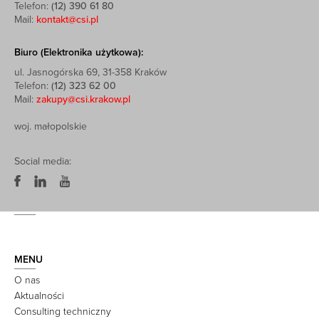
Telefon:
(12) 390 61 80
Mail:
kontakt@csi.pl
Biuro (Elektronika użytkowa):
ul. Jasnogórska 69, 31-358 Kraków
Telefon:
(12) 323 62 00
Mail:
zakupy@csi.krakow.pl
woj. małopolskie
Social media:
MENU
O nas
Aktualności
Consulting techniczny