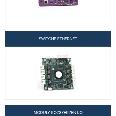
SWITCHE ETHERNET
MODUŁY ROZSZERZEŃ I/O