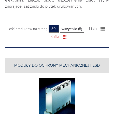
elektroniki. Złącza, diody, uszczelnienie EMC, szyny
zasilające, zatrzaski do płytek drukowanych.
Lista
Ilość produktów na stronę
30
wszystkie (5)
Kafle
MODUŁY DO OCHRONY MECHANICZNEJ I ESD