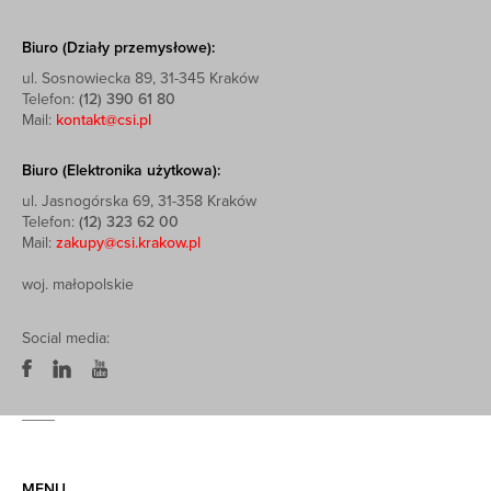
Biuro (Działy przemysłowe):
ul. Sosnowiecka 89, 31-345 Kraków
Telefon:
(12) 390 61 80
Mail:
kontakt@csi.pl
Biuro (Elektronika użytkowa):
ul. Jasnogórska 69, 31-358 Kraków
Telefon:
(12) 323 62 00
Mail:
zakupy@csi.krakow.pl
woj. małopolskie
Social media:
MENU