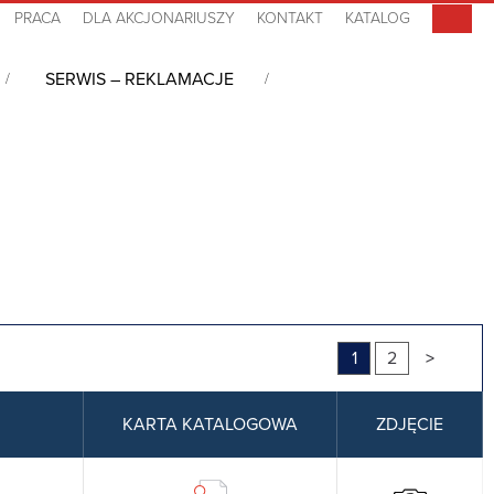
PRACA
DLA AKCJONARIUSZY
KONTAKT
KATALOG
SERWIS – REKLAMACJE
1
2
>
KARTA KATALOGOWA
ZDJĘCIE