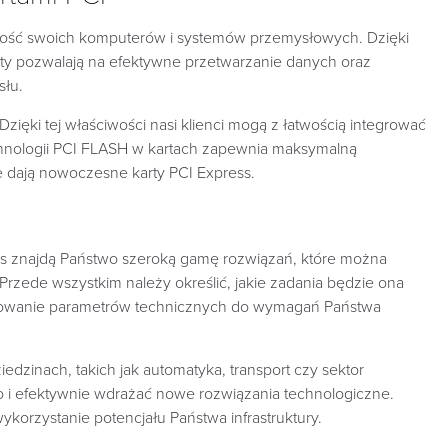
alność swoich komputerów i systemów przemysłowych. Dzięki
rty pozwalają na efektywne przetwarzanie danych oraz
słu.
zięki tej właściwości nasi klienci mogą z łatwością integrować
hnologii PCI FLASH w kartach zapewnia maksymalną
ie dają nowoczesne karty PCI Express.
as znajdą Państwo szeroką gamę rozwiązań, które można
rzede wszystkim należy określić, jakie zadania będzie ona
pasowanie parametrów technicznych do wymagań Państwa
edzinach, takich jak automatyka, transport czy sektor
ko i efektywnie wdrażać nowe rozwiązania technologiczne.
korzystanie potencjału Państwa infrastruktury.