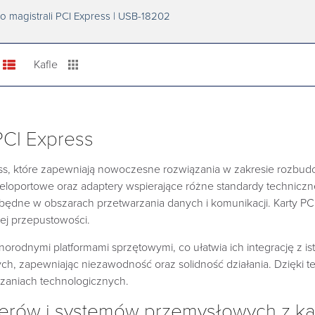
o magistrali PCI Express | USB-18202
Kafle
PCI Express
ress, które zapewniają nowoczesne rozwiązania w zakresie roz
wieloportowe oraz adaptery wspierające różne standardy techniczn
będne w obszarach przetwarzania danych i komunikacji. Karty PC
ej przepustowości.
norodnymi platformami sprzętowymi, co ułatwia ich integrację z i
h, zapewniając niezawodność oraz solidność działania. Dzięki te
zaniach technologicznych.
erów i systemów przemysłowych z ka