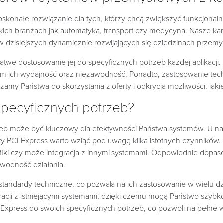
oskonałe rozwiązanie dla tych, którzy chcą zwiększyć funkcjon
ich branżach jak automatyka, transport czy medycyna. Nasze ka
w dzisiejszych dynamicznie rozwijających się dziedzinach przemy
twe dostosowanie jej do specyficznych potrzeb każdej aplikacji. D
m ich wydajność oraz niezawodność. Ponadto, zastosowanie tec
zamy Państwa do skorzystania z oferty i odkrycia możliwości, jak
specyficznych potrzeb?
zeb może być kluczowy dla efektywności Państwa systemów. U n
 PCI Express warto wziąć pod uwagę kilka istotnych czynników. P
rafiki czy może integracja z innymi systemami. Odpowiednie do
awodność działania.
 standardy techniczne, co pozwala na ich zastosowanie w wielu dzi
gracji z istniejącymi systemami, dzięki czemu mogą Państwo szyb
 Express do swoich specyficznych potrzeb, co pozwoli na pełne wy