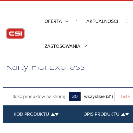
OFERTA
AKTUALNOŚCI
ZASTOSOWANIA
Strona główna
/
Komunikacja przemysłowa
/
Karty PCI Express
Karty PCI Express
Ilość produktów na stronę
30
wszystkie (31)
Lista
KOD PRODUKTU
OPIS PRODUKTU