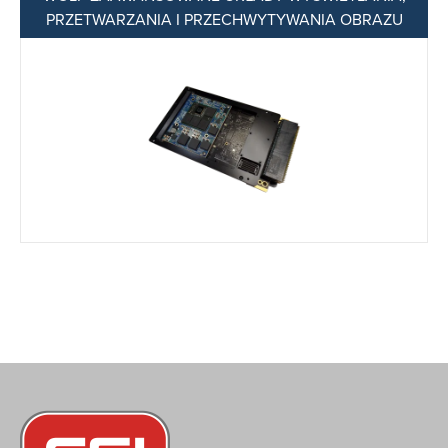
PRZETWARZANIA I PRZECHWYTYWANIA OBRAZU