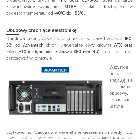
produkcyjnych, takich jak
IPC 6012 KLASA-3
. Spełniają także
zaawansowane wymagania
MTBF
i działają bezbłędnie w
zakresach temperatur od
-40°C do +85°C.
Obudowy chroniące elektronikę
Obudowa przemysłowa jest odporna na wstrząsy i wibracje.
IPC-
631 od Advantech
chroni uniwersalne płyty główne
ATX oraz
micro ATX o głębokości zaledwie 350 mm (4U)
i jest idealna do
zastosowań w lotnictwie.
Wszystkie
porty I/O
znajdują się
z przodu
obudowy,
co znacznie
ułatwia
użytkowanie. Posiada dwie wewnętrzne kieszenie na napędy HDD
2,5″ z obsługą RAID 0/1, frontowy slot na napęd HDD hot-swap i