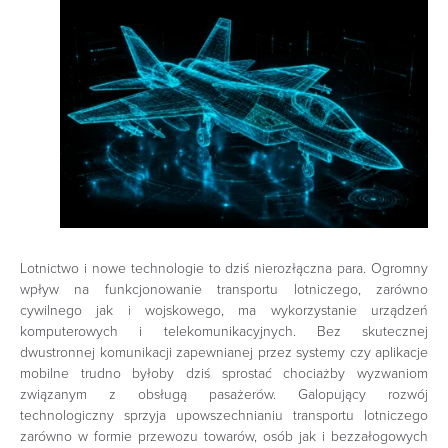
Lotnictwo i nowe technologie to dziś nierozłączna para. Ogromny
wpływ na funkcjonowanie transportu lotniczego, zarówno
cywilnego jak i wojskowego, ma wykorzystanie urządzeń
komputerowych i telekomunikacyjnych. Bez skutecznej
dwustronnej komunikacji zapewnianej przez systemy czy aplikacje
mobilne trudno byłoby dziś sprostać chociażby wyzwaniom
związanym z obsługą pasażerów. Galopujący rozwój
technologiczny sprzyja upowszechnianiu transportu lotniczego
zarówno w formie przewozu towarów, osób jak i bezzałogowych