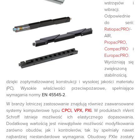
wstrząsów i
wibracji.
Odpowiednie
do serii:
RatiopacPRO
/-
AIR,
PropacPRO
,
CompacPRO
i
EuropacPRO
.
Wyróżniają się
zwiększoną
stabilnością,
dzięki zoptymalizowanej konstrukcji i wysokiej jakości materiału
(PC). Wysokie właściwości przeciwpożarowe, spełniające
wymagania normy
EN 45545-2
.
W branży lotniczej zastosowanie znajdują również zaawansowane
systemy komputerowe typu
CPCI
,
VPX
,
PXI
.
W produktach nVent
Schroff istnieje możliwość ich elastycznego dopasowania.
Dodatkową wartością jest niewątpliwie możliwość modyfikowania
zarówno obudów, jak i kontrolerów, tak by spełniały nawet
najbardziej niestandardowe wymagania. Obudowy PXIe zostały