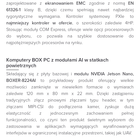
zaprojektowane z
ekranowaniem EMC
zgodnie z normą
EN
61326-1
klasy B, dzięki czemu spełniają nawet najbardziej
rygorystyczne wymagania. Kontroler systemowy PXIe to
najmniejszy kontroler w ofercie
, o szerokości zaledwie 4HP.
Stosując moduły COM Express, oferuje wiele opcji procesorowych
do wyboru, co pozwala na szybkie dostosowanie do
najpotężniejszych procesorów na rynku.
Komputery BOX PC z modułami AI w statkach
powietrznych
Składający się z płyty bazowej i
modułu NVIDIA Jetson Nano,
BOXER-8224AI
to przykładowy produkt oferujący wielkie
możliwości zamknięte w niewielkim formacie o wymiarach
zaledwie 120 mm x 80 mm x 22 mm. Dzięki zastąpieniu
tradycyjnych złącz pinowymi złączami typu header, w tym
złączami MIPI-CSI do podłączenia kamer, zyskuje dużą
elastyczność z jednoczesnym zachowaniem pełnej
funkcjonalności, co czyni ten produkt świetnym wyborem do
zastosowania w aplikacjach wymagających wyrafinowanych
interfejsów w ograniczonej instalacyjne przestrzeni, takiej jak UAV.