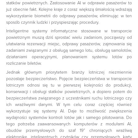
statków powietrznych. Zastosowanie AI w odprawie pasażerów to
już obecnie fakt. Kolejne kraje z coraz większą śmiałością wdrażają
wykorzystanie biometrii do odprawy pasażerów, eliminując w ten
sposób czynnik ludzki i przyspieszając procedury.
Inteligentne systemy informatyczne stosowane w transporcie
powietrznym muszą dziś sprostać wielu zadaniom, począwszy od
ułatwiania rezerwacji miejsc, odprawy pasażerów, zajmowania się
zadaniami związanymi z obsługą samego lotu, obsługą samolotów,
działaniami operacyjnymi, planowaniem systemu lotów po
rozliczanie biletów.
Jednak głównym priorytetem branży lotniczej niezmiennie
pozostaje bezpieczeństwo. Pojęcie bezpieczeństwa w transporcie
lotniczym odnosi się tu w pierwszej kolejności do produkcji,
konserwacji i obsługi statków powietrznych, a dopiero potem do
bezpieczeństwa związanego z uczestnikami ruchu lotniczego czy
ich wrażliwymi danymi. W tym celu coraz częściej również
wykorzystuje się systemy AI. Daje to możliwość zwiększenia
wydajności systemów kontroli lotów jak i samego pilotowania. Do
tego potrzeba zaawansowanych komputerów z modułami AI,
obudów przemysłowych do szaf 19” chroniących wrażliwą
elektronikę, inteligentnych czytników czy przemysłowych karty