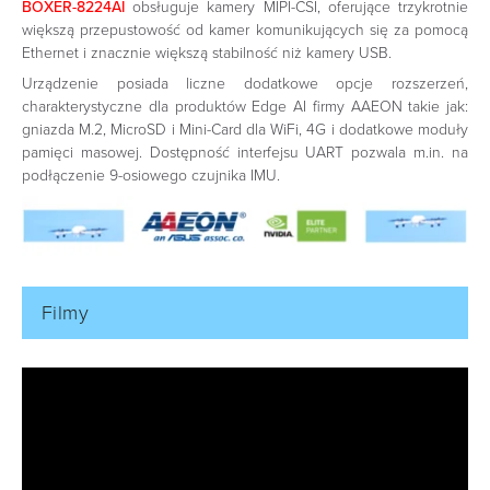
BOXER-8224AI
obsługuje kamery MIPI-CSI, oferujące trzykrotnie
większą przepustowość od kamer komunikujących się za pomocą
Ethernet i znacznie większą stabilność niż kamery USB.
Urządzenie posiada liczne dodatkowe opcje rozszerzeń,
charakterystyczne dla produktów Edge AI firmy AAEON takie jak:
gniazda M.2, MicroSD i Mini-Card dla WiFi, 4G i dodatkowe moduły
pamięci masowej. Dostępność interfejsu UART pozwala m.in. na
podłączenie 9-osiowego czujnika IMU.
Filmy