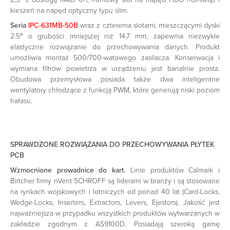
kieszeń na napęd optyczny typu slim.
Seria
IPC-631MB-50B
wraz z czterema slotami, mieszczącymi dyski
2.5″ o grubości mniejszej niż 14,7 mm, zapewnia niezwykle
elastyczne rozwiązanie do przechowywania danych. Produkt
umożliwia montaż 500/700-watowego zasilacza. Konserwacja i
wymiana filtrów powietrza w urządzeniu jest banalnie prosta.
Obudowa przemysłowa posiada także dwa inteligentne
wentylatory chłodzące z funkcją PWM, które generują niski poziom
hałasu.
SPRAWDZONE ROZWIĄZANIA DO PRZECHOWYWANIA PŁYTEK
PCB
Wzmocnione prowadnice do kart.
Linie produktów Calmark i
Birtcher firmy nVent SCHROFF są liderami w branży i są stosowane
na rynkach wojskowych i lotniczych od ponad 40 lat (Card-Locks,
Wedge-Locks, Inserters, Extractors, Levers, Ejestors). Jakość jest
najważniejsza w przypadku wszystkich produktów wytwarzanych w
zakładzie zgodnym z AS9100D. Posiadają szeroką gamę