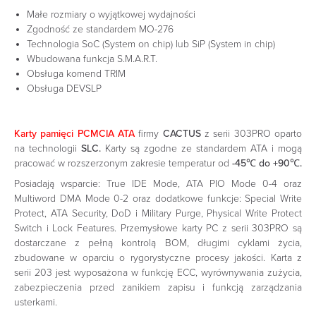
Małe rozmiary o wyjątkowej wydajności
Zgodność ze standardem MO-276
Technologia SoC (System on chip) lub SiP (System in chip)
Wbudowana funkcja S.M.A.R.T.
Obsługa komend TRIM
Obsługa DEVSLP
Karty pamięci PCMCIA ATA
firmy
CACTUS
z serii 303PRO oparto
na technologii
SLC.
Karty są zgodne ze standardem ATA i mogą
pracować w rozszerzonym zakresie temperatur od
-45℃ do +90℃.
Posiadają wsparcie: True IDE Mode, ATA PIO Mode 0-4 oraz
Multiword DMA Mode 0-2 oraz dodatkowe funkcje: Special Write
Protect, ATA Security, DoD i Military Purge, Physical Write Protect
Switch i Lock Features. Przemysłowe karty PC z serii 303PRO są
dostarczane z pełną kontrolą BOM, długimi cyklami życia,
zbudowane w oparciu o rygorystyczne procesy jakości. Karta z
serii 203 jest wyposażona w funkcję ECC, wyrównywania zużycia,
zabezpieczenia przed zanikiem zapisu i funkcją zarządzania
usterkami.