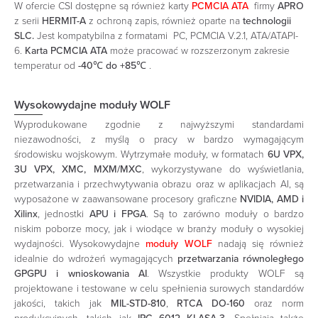
W ofercie CSI dostępne są również karty
PCMCIA ATA
firmy
APRO
z serii
HERMIT-A
z ochroną zapis, również oparte na
technologii
SLC.
Jest kompatybilna z formatami PC, PCMCIA V.2.1, ATA/ATAPI-
6.
Karta PCMCIA ATA
może pracować w rozszerzonym zakresie
temperatur od
-40℃ do +85℃
.
Wysokowydajne moduły WOLF
Wyprodukowane zgodnie z najwyższymi standardami
niezawodności, z myślą o pracy w bardzo wymagającym
środowisku wojskowym. Wytrzymałe moduły, w formatach
6U
VPX,
3U VPX, XMC, MXM/MXC
, wykorzystywane do wyświetlania,
przetwarzania i przechwytywania obrazu oraz w aplikacjach AI, są
wyposażone w zaawansowane procesory graficzne
NVIDIA, AMD i
Xilinx
, jednostki
APU i FPGA
. Są to zarówno moduły o bardzo
niskim poborze mocy, jak i wiodące w branży moduły o wysokiej
wydajności. Wysokowydajne
moduły WOLF
nadają się również
idealnie do wdrożeń wymagających
przetwarzania równoległego
GPGPU i wnioskowania AI
. Wszystkie produkty WOLF są
projektowane i testowane w celu spełnienia surowych standardów
jakości, takich jak
MIL-STD-810
,
RTCA DO-160
oraz norm