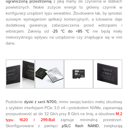
ograniczoną przestrzenią
z jaką mamy do czynienia w statkach
powietrznych. Niskie zużycie energii to główny czynnik w
konfiguracji urządzeń typu wearables. Zbudowane tak, by sprostać
surowym wymaganiom aplikacji komercyjnych, a lutowanie daje
dodatkową gwarancję zabezpieczenia przed wstrząsami i
wibracjami. Zakresy od
-25 °C do +85 °C
nie będą miały
niekorzystnego wpływu na urządzenie czy znajdujące się w nim
dane.
Podobnie
dyski z serii N700,
mimo swojej bardzo małej obudowy
z szybkim interfejsem PCIe 3.0 x4 i protokołem NVMe, zapewniają
przepustowość aż do 32 Gb/s przy 8 Gb/s na linię, a obudowa
M.2
typu 1620 i 299-Ball
zajmuje minimalną przestrzeń.
Skonfigurowane z pamięci
pSLC flash
NAND
, zwiększają