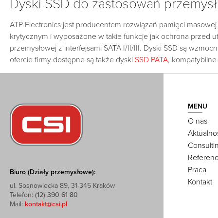
Dyski SSD do zastosowań przemysło
ATP Electronics jest producentem rozwiązań pamięci masowej 
krytycznym i wyposażone w takie funkcje jak ochrona przed ut
przemysłowej z interfejsami SATA I/II/III. Dyski SSD są wzm
ofercie firmy dostępne są także dyski
SSD PATA
, kompatybilne
MENU
O nas
Aktualno
Consulti
Referenc
Praca
Biuro (Działy przemysłowe):
Kontakt
ul. Sosnowiecka 89, 31-345 Kraków
Telefon:
(12) 390 61 80
Mail:
kontakt@csi.pl