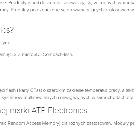
 Erase. Produkty marki doskonale sprawdzają się w trudnych warun
pracy. Produkty przeznaczone są do wymagających zastosowań w 
ics?
 tym:
 pamięci SD, microSD i CompactFlash.
i flash i karty CFast o szerokim zakresie temperatur pracy, a tak
 do systemów multimedialnych i nawigacyjnych w samochodach or
j marki ATP Electronics
amic Random Access Memory) dla różnych zastosowań. Moduły pa