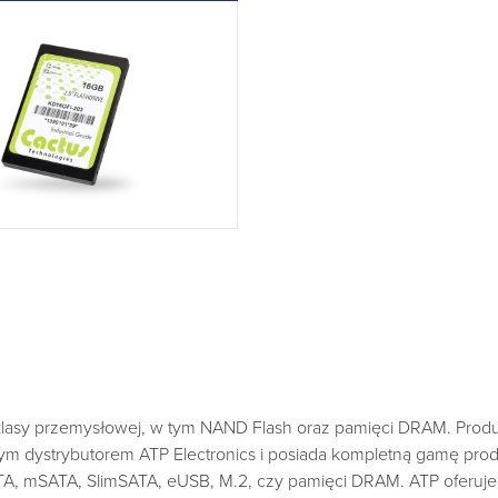
asy przemysłowej, w tym NAND Flash oraz pamięci DRAM. Produkt
alnym dystrybutorem ATP Electronics i posiada kompletną gamę pro
ATA, mSATA, SlimSATA, eUSB, M.2, czy pamięci DRAM. ATP oferuj