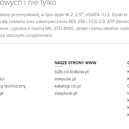
wych i nie tylko
klasy przemysłowej, w tym dyski M.2, 2,5″, mSATA i U.2. Dyski 
ratą zasilania oraz zabezpieczenia AES 256 i TCG 2.0. ATP Elect
ocnione i zgodne z normą MIL-STD-810G, dzięki czemu idealnie 
 ze starszymi urządzeniami.
NASZE STRONY WWW
b2b.csi.krakow.pl
ści
easyuse.pl
ng techniczny
katalogi.csi.pl
je
easylook.pl