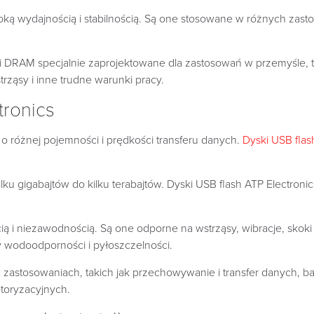
oką wydajnością i stabilnością. Są one stosowane w różnych zasto
ęci DRAM specjalnie zaprojektowane dla zastosowań w przemyśle,
rząsy i inne trudne warunki pracy.
tronics
 o różnej pojemności i prędkości transferu danych.
Dyski USB flas
ilku gigabajtów do kilku terabajtów. Dyski USB flash ATP Electron
ą i niezawodnością. Są one odporne na wstrząsy, wibracje, skoki 
y wodoodporności i pyłoszczelności.
h zastosowaniach, takich jak przechowywanie i transfer danych,
toryzacyjnych.