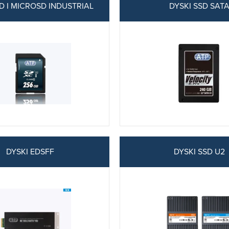
D I MICROSD INDUSTRIAL
DYSKI SSD SAT
DYSKI EDSFF
DYSKI SSD U2