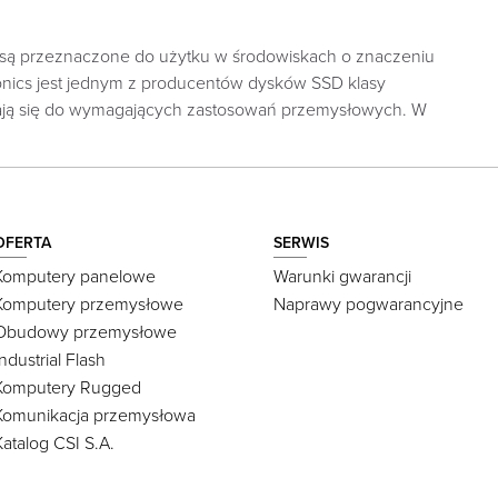
te są przeznaczone do użytku w środowiskach o znaczeniu
ronics jest jednym z producentów dysków SSD klasy
nadają się do wymagających zastosowań przemysłowych. W
OFERTA
SERWIS
Komputery panelowe
Warunki gwarancji
Komputery przemysłowe
Naprawy pogwarancyjne
Obudowy przemysłowe
Industrial Flash
Komputery Rugged
Komunikacja przemysłowa
Katalog CSI S.A.