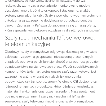
teleskopowe, panele wentylacyjne, klimatyzatory do szaf
rackowych, szyny zasilające, zdalnie monitorowane moduły
dystrybucji energii, półki teleskopowe i stacjonarne, a także
systemy prowadzenia kabli. Szafy z powietrzno-wodnym systemem
chłodzenia są szczególnie dedykowane do potrzeb centrów
danych. Zapraszamy Państwa do zapoznania się z naszą ofertą,
która zapewnia kompleksowe rozwiązania dla różnych zastosowań.
Szafy rack mechaniki 19″, serwerowe,
telekomunikacyjne
Obudowy i szafy przemysłowe odgrywają kluczową rolę w wielu
zakładach, zapewniając sprawną i niezawodną pracę różnych
urządzeń, poprawiając ich funkcjonalność oraz podnosząc poziom
bezpieczeństwa na stanowiskach pracy. Wybór specjalistycznych
komponentów, takich jak profesjonalne szafy przemysłowe, jest
szczególnie ważny w branżach takich jak energetyka,
budownictwo czy transport szynowy. W ofercie CSI dostępne są
różnorodne typy tych produktów, które różnią się konstrukcją,
materiałami wykonania oraz przeznaczeniem. Nasz asortyment
obejmuje między innymi szafy rack mechaniki 19″, szafy
serwerowe, szafy telekomunikacyjne oraz szafy przemysłowe.