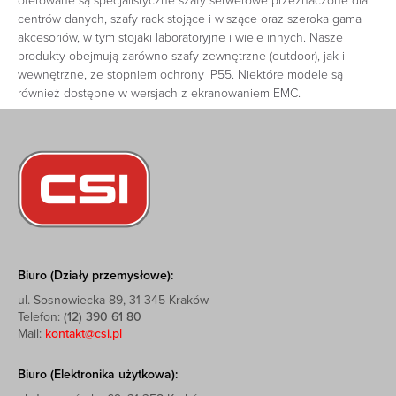
oferowane są specjalistyczne szafy serwerowe przeznaczone dla
centrów danych, szafy rack stojące i wiszące oraz szeroka gama
akcesoriów, w tym stojaki laboratoryjne i wiele innych. Nasze
produkty obejmują zarówno szafy zewnętrzne (outdoor), jak i
wewnętrzne, ze stopniem ochrony IP55. Niektóre modele są
również dostępne w wersjach z ekranowaniem EMC.
Biuro (Działy przemysłowe):
ul. Sosnowiecka 89, 31-345 Kraków
Telefon:
(12) 390 61 80
Mail:
kontakt@csi.pl
Biuro (Elektronika użytkowa):