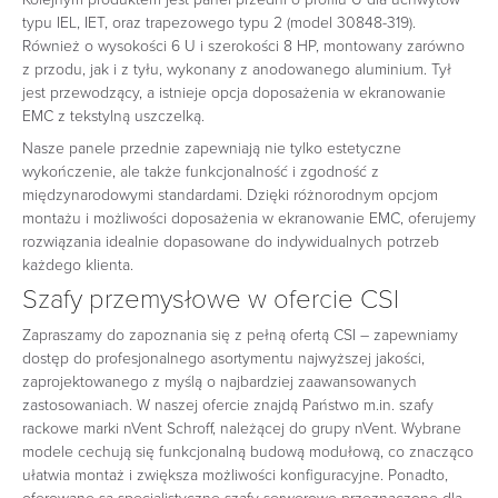
typu IEL, IET, oraz trapezowego typu 2 (model 30848-319).
Również o wysokości 6 U i szerokości 8 HP, montowany zarówno
z przodu, jak i z tyłu, wykonany z anodowanego aluminium. Tył
jest przewodzący, a istnieje opcja doposażenia w ekranowanie
EMC z tekstylną uszczelką.
Nasze panele przednie zapewniają nie tylko estetyczne
wykończenie, ale także funkcjonalność i zgodność z
międzynarodowymi standardami. Dzięki różnorodnym opcjom
montażu i możliwości doposażenia w ekranowanie EMC, oferujemy
rozwiązania idealnie dopasowane do indywidualnych potrzeb
każdego klienta.
Szafy przemysłowe w ofercie CSI
Zapraszamy do zapoznania się z pełną ofertą CSI – zapewniamy
dostęp do profesjonalnego asortymentu najwyższej jakości,
zaprojektowanego z myślą o najbardziej zaawansowanych
zastosowaniach. W naszej ofercie znajdą Państwo m.in. szafy
rackowe marki nVent Schroff, należącej do grupy nVent. Wybrane
modele cechują się funkcjonalną budową modułową, co znacząco
ułatwia montaż i zwiększa możliwości konfiguracyjne. Ponadto,