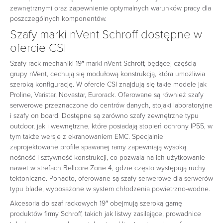
zewnętrznymi oraz zapewnienie optymalnych warunków pracy dla
poszczególnych komponentów.
Szafy marki nVent Schroff dostępne w
ofercie CSI
Szafy rack mechaniki 19″ marki nVent Schroff, będącej częścią
grupy nVent, cechują się modułową konstrukcją, która umożliwia
szeroką konfigurację. W ofercie CSI znajdują się takie modele jak
Proline, Varistar, Novastar, Eurorack. Oferowane są również szafy
serwerowe przeznaczone do centrów danych, stojaki laboratoryjne
i szafy on board. Dostępne są zarówno szafy zewnętrzne typu
outdoor, jak i wewnętrzne, które posiadają stopień ochrony IP55, w
tym także wersje z ekranowaniem EMC. Specjalnie
zaprojektowane profile spawanej ramy zapewniają wysoką
nośność i sztywność konstrukcji, co pozwala na ich użytkowanie
nawet w strefach Bellcore Zone 4, gdzie często występują ruchy
tektoniczne. Ponadto, oferowane są szafy serwerowe dla serwerów
typu blade, wyposażone w system chłodzenia powietrzno-wodne.
Akcesoria do szaf rackowych 19″ obejmują szeroką gamę
produktów firmy Schroff, takich jak listwy zasilające, prowadnice