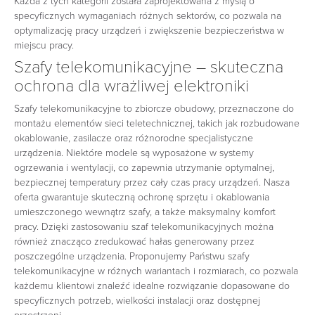
Każda z tych kategorii została zaprojektowana z myślą o
specyficznych wymaganiach różnych sektorów, co pozwala na
optymalizację pracy urządzeń i zwiększenie bezpieczeństwa w
miejscu pracy.
Szafy telekomunikacyjne – skuteczna
ochrona dla wrażliwej elektroniki
Szafy telekomunikacyjne to zbiorcze obudowy, przeznaczone do
montażu elementów sieci teletechnicznej, takich jak rozbudowane
okablowanie, zasilacze oraz różnorodne specjalistyczne
urządzenia. Niektóre modele są wyposażone w systemy
ogrzewania i wentylacji, co zapewnia utrzymanie optymalnej,
bezpiecznej temperatury przez cały czas pracy urządzeń. Nasza
oferta gwarantuje skuteczną ochronę sprzętu i okablowania
umieszczonego wewnątrz szafy, a także maksymalny komfort
pracy. Dzięki zastosowaniu szaf telekomunikacyjnych można
również znacząco zredukować hałas generowany przez
poszczególne urządzenia. Proponujemy Państwu szafy
telekomunikacyjne w różnych wariantach i rozmiarach, co pozwala
każdemu klientowi znaleźć idealne rozwiązanie dopasowane do
specyficznych potrzeb, wielkości instalacji oraz dostępnej