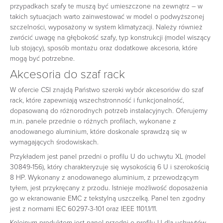
przypadkach szafy te muszą być umieszczone na zewnątrz – w
takich sytuacjach warto zainwestować w model o podwyższonej
szczelności, wyposażony w system klimatyzacji. Należy również
zwrócić uwagę na głębokość szafy, typ konstrukcji (model wiszący
lub stojący), sposób montażu oraz dodatkowe akcesoria, które
mogą być potrzebne.
Akcesoria do szaf rack
W ofercie CSI znajdą Państwo szeroki wybór akcesoriów do szaf
rack, które zapewniają wszechstronność i funkcjonalność,
dopasowaną do różnorodnych potrzeb instalacyjnych. Oferujemy
m.in. panele przednie o różnych profilach, wykonane z
anodowanego aluminium, które doskonale sprawdzą się w
wymagających środowiskach.
Przykładem jest panel przedni o profilu U do uchwytu XL (model
30849-156), który charakteryzuje się wysokością 6 U i szerokością
8 HP. Wykonany z anodowanego aluminium, z przewodzącym
tyłem, jest przykręcany z przodu. Istnieje możliwość doposażenia
go w ekranowanie EMC z tekstylną uszczelką. Panel ten zgodny
jest z normami IEC 60297-3-101 oraz IEEE 1101.1/11.
Kolejnym produktem jest panel przedni o profilu U dla uchwytów