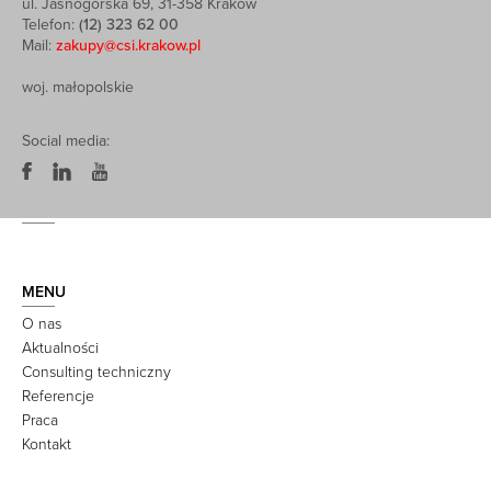
ul. Jasnogórska 69, 31-358 Kraków
Telefon:
(12) 323 62 00
Mail:
zakupy@csi.krakow.pl
woj. małopolskie
Social media:
MENU
O nas
Aktualności
Consulting techniczny
Referencje
Praca
Kontakt