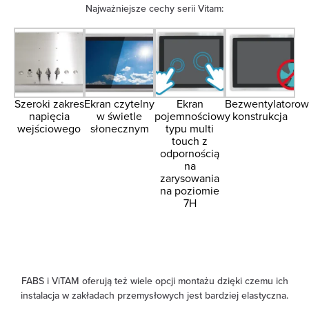
Najważniejsze cechy serii Vitam:
Szeroki zakres
Ekran czytelny
Ekran
Bezwentylatorow
napięcia
w świetle
pojemnościowy
konstrukcja
wejściowego
słonecznym
typu multi
touch z
odpornością
na
zarysowania
na poziomie
7H
FABS i ViTAM oferują też wiele opcji montażu dzięki czemu ich
instalacja w zakładach przemysłowych jest bardziej elastyczna.