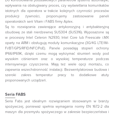
Do kontrolowania podstawowych parametrów systemu automatyki,
wpływania na obsługiwany proces, czy wyświetlania komunikatów
istotnych dla operatora w trakcie kolejnych czynności procesów
produkcji żywności, proponujemy zastosowanie paneli
operatorskich serii Vitam i FABS firmy Aplex.
Są to rozwiązania zawierające antykorozyjną i antybakteryjną
obudowę ze stali nierdzewnej SUS304 (SUS316). Wyposażone są
w procesory Intel Celeron N2930, Intel Core lub Freescale i.MX
oparty na ARM i obsługują moduły komunikacyjne (3G/4G LTE/Wi-
Fi/BT/GPS/RFID/NFC/PoE). Panele posiadają stopień ochrony
IP66/IP69K, dzięki czemu mogą wytrzymać strumień wody pod
wysokim ciśnieniem oraz o wysokiej temperaturze podczas
intensywnego czyszczenia. Mają też wiele opcji montażu, co
zapewnia wszechstronność instalacji. Bezwentylatorowa budowa i
szeroki zakres temperatur pracy to dodatkowe atuty
proponowanych urządzeń.
Seria FABS
Seria Fabs jest idealnym rozwiązaniem stosowanym w branży
spożywczej, ponieważ spełnia wymagania normy EN 1672-2 dla
maszyn dla przemysłu spożywczego w zakresie bezpieczeństwa i