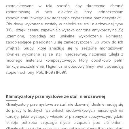
zaprojektowane w taki sposób, aby skutecznie chronić
zamontowaną w nich elektronikę, przy jednoczesnym
zapewnieniu łatwego i skutecznego czyszczenia oraz dezynfekcji.
Obudowy wykonane zostały w całości ze stali nierdzewnej typu
316L, dzięki czemu zapewniają wysoką ochronę antykorozyjną. Są
uziemione, posiadają też unikalne wykończenie kołnierza,
zapobiegające przedostaniu się zanieczyszczeń lub wody do ich
wnętrza. Śruby, które znajdują się w zestawie montażowym
również wykonane są ze stali nierdzewnej, natomiast tulejki z
mocnego materiału kompozytowego, który dodatkowo pełni
funkcję uszczelnienia. Higieniczne obudowy firmy nVent posiadają
stopień ochrony IP66, IP69 i IP69K.
Klimatyzatory przemysłowe ze stali nierdzewnej
Klimatyzatory przemysłowe ze stali nierdzewnej idealnie nadają się
do pracy w trudnych warunkach środowiskowych narażonych na
korozję, jakie występuje właśnie w przemyśle spożywczym, gdzie
istnieje potrzeba częstego mycia urządzeń pod ciśnieniem.
Klimatyzatory są dostępne w zmodernizowanej wersji ze stopniem