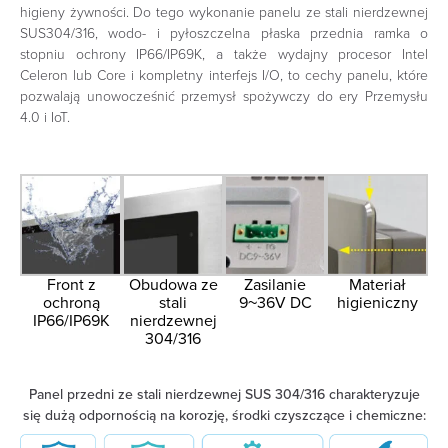
higieny żywności. Do tego wykonanie panelu ze stali nierdzewnej
SUS304/316, wodo- i pyłoszczelna płaska przednia ramka o
stopniu ochrony IP66/IP69K, a także wydajny procesor Intel
Celeron lub Core i kompletny interfejs I/O, to cechy panelu, które
pozwalają unowocześnić przemysł spożywczy do ery Przemysłu
4.0 i IoT.
Front z
Obudowa ze
Zasilanie
Materiał
ochroną
stali
9~36V DC
higieniczny
IP66/IP69K
nierdzewnej
304/316
Panel przedni ze stali nierdzewnej SUS 304/316 charakteryzuje
się dużą odpornością na korozję, środki czyszczące i chemiczne: