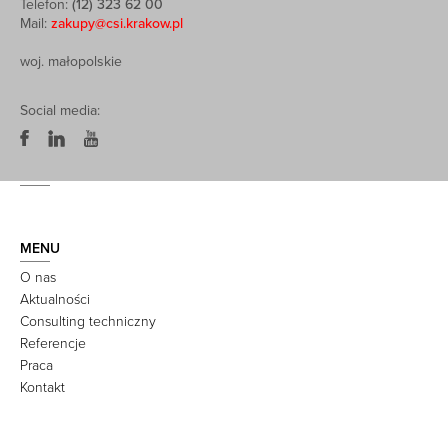
Telefon:
(12) 323 62 00
Mail:
zakupy@csi.krakow.pl
woj. małopolskie
Social media:
MENU
O nas
Aktualności
Consulting techniczny
Referencje
Praca
Kontakt