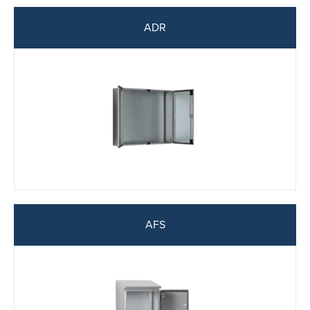
ADR
AFS