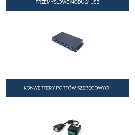
PRZEMYSŁOWE MODUŁY USB
KONWERTERY PORTÓW SZEREGOWYCH