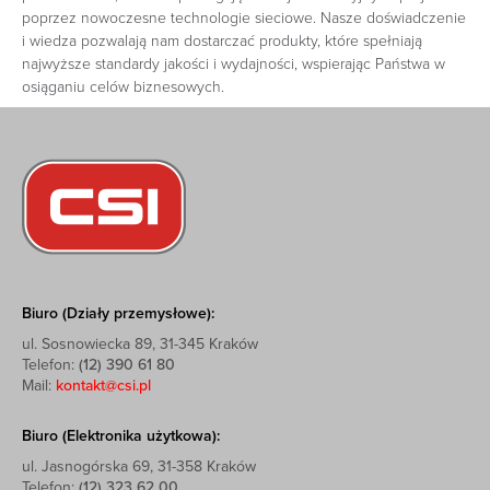
poprzez nowoczesne technologie sieciowe. Nasze doświadczenie
i wiedza pozwalają nam dostarczać produkty, które spełniają
najwyższe standardy jakości i wydajności, wspierając Państwa w
osiąganiu celów biznesowych.
Biuro (Działy przemysłowe):
ul. Sosnowiecka 89, 31-345 Kraków
Telefon:
(12) 390 61 80
Mail:
kontakt@csi.pl
Biuro (Elektronika użytkowa):
ul. Jasnogórska 69, 31-358 Kraków
Telefon:
(12) 323 62 00