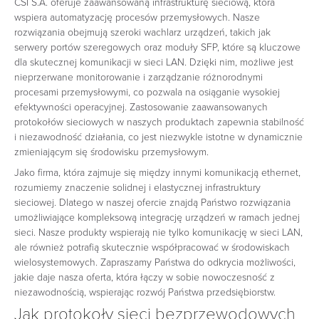
CSI S.A. oferuje zaawansowaną infrastrukturę sieciową, która
wspiera automatyzację procesów przemysłowych. Nasze
rozwiązania obejmują szeroki wachlarz urządzeń, takich jak
serwery portów szeregowych oraz moduły SFP, które są kluczowe
dla skutecznej komunikacji w sieci LAN. Dzięki nim, możliwe jest
nieprzerwane monitorowanie i zarządzanie różnorodnymi
procesami przemysłowymi, co pozwala na osiąganie wysokiej
efektywności operacyjnej. Zastosowanie zaawansowanych
protokołów sieciowych w naszych produktach zapewnia stabilność
i niezawodność działania, co jest niezwykle istotne w dynamicznie
zmieniającym się środowisku przemysłowym.
Jako firma, która zajmuje się między innymi komunikacją ethernet,
rozumiemy znaczenie solidnej i elastycznej infrastruktury
sieciowej. Dlatego w naszej ofercie znajdą Państwo rozwiązania
umożliwiające kompleksową integrację urządzeń w ramach jednej
sieci. Nasze produkty wspierają nie tylko komunikację w sieci LAN,
ale również potrafią skutecznie współpracować w środowiskach
wielosystemowych. Zapraszamy Państwa do odkrycia możliwości,
jakie daje nasza oferta, która łączy w sobie nowoczesność z
niezawodnością, wspierając rozwój Państwa przedsiębiorstw.
Jak protokoły sieci bezprzewodowych