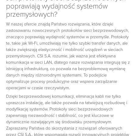
poprawiają wydajność systemów
przemysłowych?
W naszej ofercie znajdą Państwo rozwiązania, które dzięki
zastosowaniu nowoczesnych protokołów sieci bezprzewodowych,
znacząco poprawiają wydajność systemów w przemyśle. Protokoły
te, takie jak Wi-Fi, umożliwiają nie tylko szybki transfer danych, ale
także zwiększają elastyczność i mobilność urządzeń w sieciach
przemysłowych. CSI S.A. rozumie, jak ważna jest efektywna
komunikacja w sieci LAN, dlatego nasze rozwiązania integrują się z
istniejącą infrastrukturą, co pozwala na bezproblemową wymianę
danych między różnorodnymi systemami. To podejście
optymalizuje procesy produkcyjne oraz wspiera zarządzanie
operacjami w czasie rzeczywistym.
Dzięki bezprzewodowej komunikacji, eliminacja kabli nie tylko
upraszcza instalację, ale także pozwala na łatwiejszą rozbudowę i
modyfikację systemów. Protokoły sieci bezprzewodowych
zapewniają niezawodność i stabilność, co jest kluczowe w
dynamicznie rozwijającym się środowisku przemysłowym.
Zapraszamy Państwa do skorzystania z rozwiązań oferowanych
przez CSI S.A., które wspomagają rozwój innowacyjnych projektów