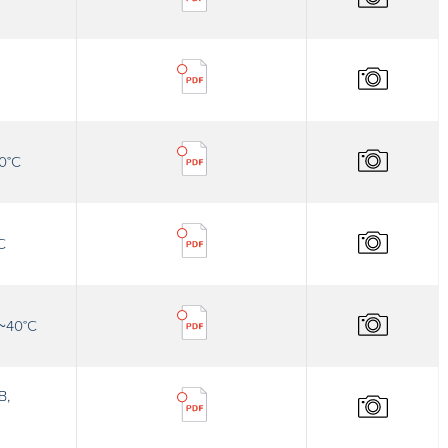
50°C
C
C~40°C
B,