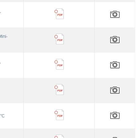
,
ini-
,
0°C