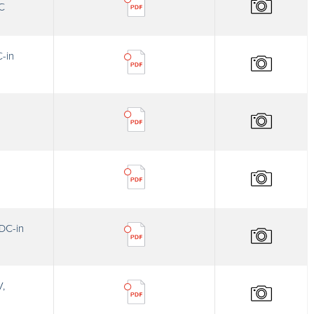
C
-in
DC-in
V,