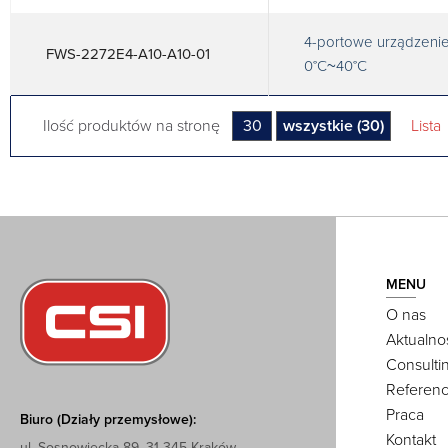
4-portowe urządzenie 
FWS-2272E4-A10-A10-01
0°C~40°C
Ilość produktów na stronę
30
wszystkie (30)
Lista
MENU
O nas
Aktualno
Consulti
Referenc
Praca
Biuro (Działy przemysłowe):
Kontakt
ul. Sosnowiecka 89, 31-345 Kraków