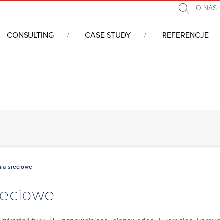
O NAS
CONSULTING
CASE STUDY
REFERENCJE
OŚĆ WYJŚĆ VIDEO
COM
USB
LAN
PR
ia sieciowe
ieciowe