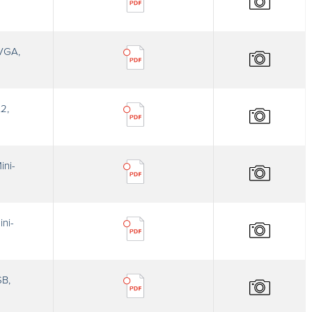
 VGA,
2,
ini-
ni-
SB,