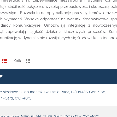
infrastruktury IT, zapewniające niezawodną i wydajną komu
tują stabilność połączeń, wysoką przepustowość i skuteczną och
czywistym. Pozwala to na optymalizację pracy systemów oraz s
h wymagań. Wysoka odporność na warunki środowiskowe sprawi
dardy komunikacyjne. Umożliwiają integrację z nowoczesnymi
 zapewniają ciągłość działania kluczowych procesów. Kom
omunikację w dynamicznie rozwijających się środowiskach techno
Kafle
 sieciowe 1U do montażu w szafie Rack, 12/13/14/15 Gen. Soc,
ni-Card, 0°C~40°C
ie sieciowe, N150, 6LAN, 2USB, 2M.2, DC-in 12V, 0°C~40°C