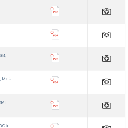
SB,
 Mini-
DMI,
DC-in