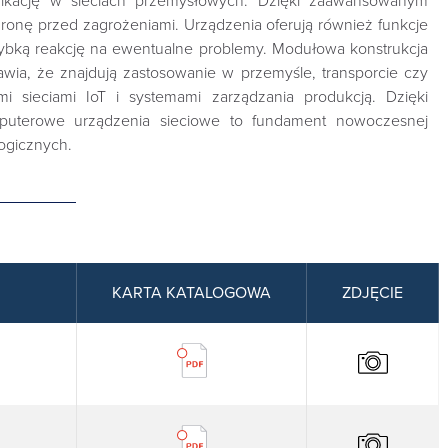
nikację w sieciach przemysłowych. Dzięki zaawansowanym
ronę przed zagrożeniami. Urządzenia oferują również funkcje
zybką reakcję na ewentualne problemy. Modułowa konstrukcja
a, że znajdują zastosowanie w przemyśle, transporcie czy
 sieciami IoT i systemami zarządzania produkcją. Dzięki
puterowe urządzenia sieciowe to fundament nowoczesnej
logicznych.
KARTA KATALOGOWA
ZDJĘCIE