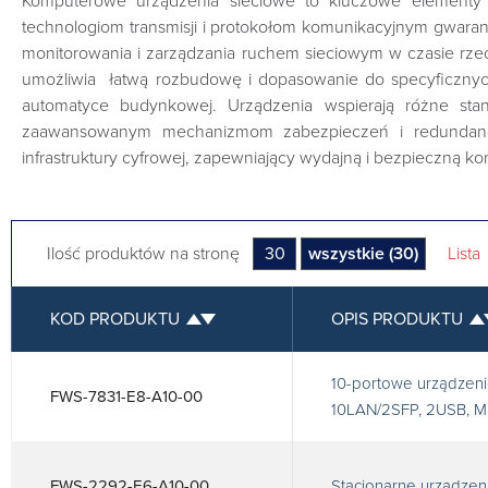
Komputerowe urządzenia sieciowe to kluczowe elementy 
technologiom transmisji i protokołom komunikacyjnym gwaran
monitorowania i zarządzania ruchem sieciowym w czasie rze
umożliwia łatwą rozbudowę i dopasowanie do specyficznyc
automatyce budynkowej. Urządzenia wspierają różne stan
zaawansowanym mechanizmom zabezpieczeń i redundancji
infrastruktury cyfrowej, zapewniający wydajną i bezpieczną k
Ilość produktów na stronę
30
wszystkie (30)
Lista
KOD PRODUKTU
OPIS PRODUKTU
10-portowe urządzenie
FWS-7831-E8-A10-00
10LAN/2SFP, 2USB, Mi
FWS-2292-E6-A10-00
Stacjonarne urządzen