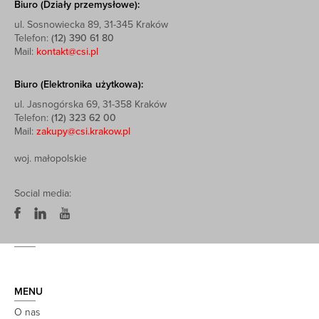
Biuro (Działy przemysłowe):
ul. Sosnowiecka 89, 31-345 Kraków
Telefon:
(12) 390 61 80
Mail:
kontakt@csi.pl
Biuro (Elektronika użytkowa):
ul. Jasnogórska 69, 31-358 Kraków
Telefon:
(12) 323 62 00
Mail:
zakupy@csi.krakow.pl
woj. małopolskie
Social media:
MENU
O nas