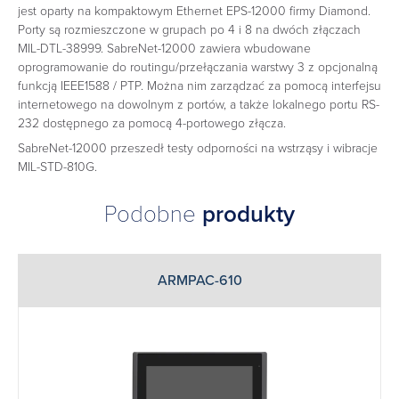
jest oparty na kompaktowym Ethernet EPS-12000 firmy Diamond.
Porty są rozmieszczone w grupach po 4 i 8 na dwóch złączach
MIL-DTL-38999. SabreNet-12000 zawiera wbudowane
oprogramowanie do routingu/przełączania warstwy 3 z opcjonalną
funkcją IEEE1588 / PTP. Można nim zarządzać za pomocą interfejsu
internetowego na dowolnym z portów, a także lokalnego portu RS-
232 dostępnego za pomocą 4-portowego złącza.
SabreNet-12000 przeszedł testy odporności na wstrząsy i wibracje
MIL-STD-810G.
Podobne
produkty
ARMPAC-610