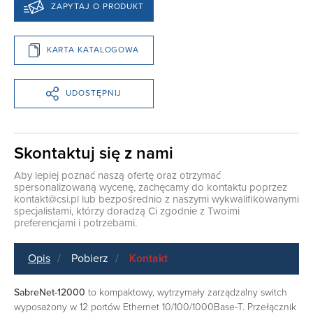
ZAPYTAJ O PRODUKT
KARTA KATALOGOWA
UDOSTĘPNIJ
Skontaktuj się z nami
Aby lepiej poznać naszą ofertę oraz otrzymać
spersonalizowaną wycenę, zachęcamy do kontaktu poprzez
kontakt@csi.pl
lub bezpośrednio z naszymi wykwalifikowanymi
specjalistami, którzy doradzą Ci zgodnie z Twoimi
preferencjami i potrzebami.
Opis
Pobierz
Kontakt
SabreNet-12000
to kompaktowy, wytrzymały zarządzalny switch
wyposażony w 12 portów Ethernet 10/100/1000Base-T. Przełącznik