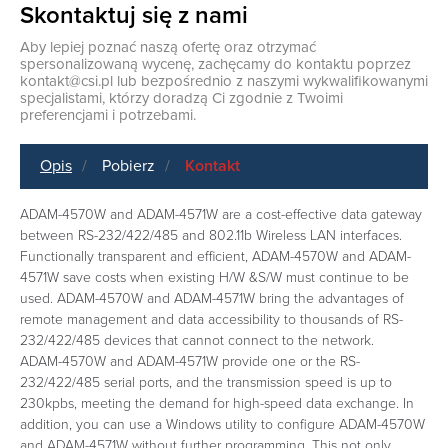
Skontaktuj się z nami
Aby lepiej poznać naszą ofertę oraz otrzymać
spersonalizowaną wycenę, zachęcamy do kontaktu poprzez
kontakt@csi.pl
lub bezpośrednio z naszymi wykwalifikowanymi
specjalistami, którzy doradzą Ci zgodnie z Twoimi
preferencjami i potrzebami.
Opis
Pobierz
Kontakt
ADAM-4570W and ADAM-4571W are a cost-effective data gateway
between RS-232/422/485 and 802.11b Wireless LAN interfaces.
Functionally transparent and efficient, ADAM-4570W and ADAM-
4571W save costs when existing H/W &S/W must continue to be
used. ADAM-4570W and ADAM-4571W bring the advantages of
remote management and data accessibility to thousands of RS-
232/422/485 devices that cannot connect to the network.
ADAM-4570W and ADAM-4571W provide one or the RS-
232/422/485 serial ports, and the transmission speed is up to
230kpbs, meeting the demand for high-speed data exchange. In
addition, you can use a Windows utility to configure ADAM-4570W
and ADAM-4571W without further programming. This not only