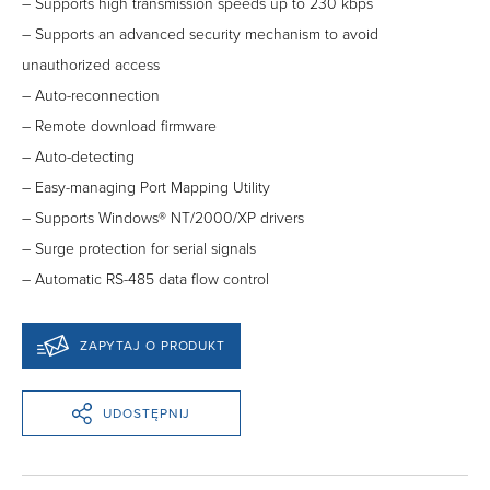
– Supports high transmission speeds up to 230 kbps
– Supports an advanced security mechanism to avoid
unauthorized access
– Auto-reconnection
– Remote download firmware
– Auto-detecting
– Easy-managing Port Mapping Utility
– Supports Windows® NT/2000/XP drivers
– Surge protection for serial signals
– Automatic RS-485 data flow control
ZAPYTAJ O PRODUKT
UDOSTĘPNIJ