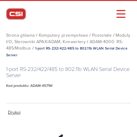
Strona główna
/
Komputery przemysłowe
/
Pozostałe
/
Moduły
I/O, Sterowniki APAX/ADAM, Konwertery
/
ADAM-4000: RS-
485/Modbus
/
1-port RS-232/422/485 to 802.11b WLAN Serial Device
Server
1-port RS-232/422/485 to 802.11b WLAN Serial Device
Server
Kod produktu: ADAM-4571W
Drukuj