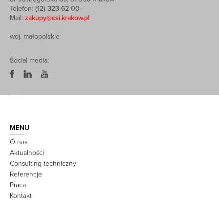
Telefon:
(12) 323 62 00
Mail:
zakupy@csi.krakow.pl
woj. małopolskie
Social media:
MENU
O nas
Aktualności
Consulting techniczny
Referencje
Praca
Kontakt