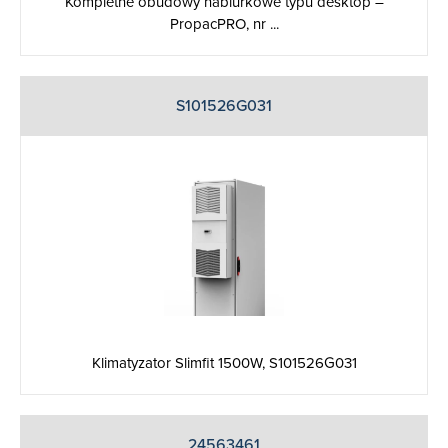
Kompletne obudowy nabiurkowe typu desktop –
PropacPRO, nr ...
S101526G031
Klimatyzator Slimfit 1500W, S101526G031
24563461