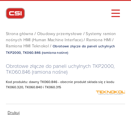
Strona główna
/
Obudowy przemysłowe
/
Systemy ramion
nośnych HMI (Human Machine Interface)
/
Ramiona HMI
/
Ramiona HMI Teknokol
/
Obrotowe złącze do paneli uchylnych
TKP2000, TK060.846 (ramiona nośne)
Obrotowe złącze do paneli uchylnych TKP2000,
TK060.846 (ramiona nośne)
Kod produktu: dawny TK060.846 - obecnie produkt składa się z kodu
TK060.320, TK060.840 i TK060.315
Drukuj