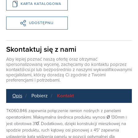
KARTA KATALOGOWA
UDOSTĘPNIJ
Skontaktuj się z nami
Aby lepiej poznać naszą ofertę oraz otrzymać
spersonalizowaną wycenę, zachęcamy do kontaktu poprzez
kontakt@csi.pl
lub bezpośrednio z naszymi wykwalifikowanymi
specjalistami, którzy doradzą Ci zgodnie z Twoimi
preferencjami i potrzebami.
Opis
Pobierz
Kontakt
TK060.846 zapewnia połączenie ramion nośnych z panelami
operatorskimi. Maksymalna średnica produktu wynosi Ø 130mm i
jest obrotowa 310̊. Dodatkowo, dzięki konstrukcji mieszkowej na
spodzie produktu, ruch kątowy osi pionowej ± 45° zapewnia
ustawienie kąta widzenia panelu w pozycji optymalnej dla