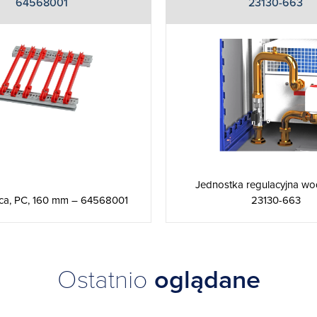
64568001
23130-663
Jednostka regulacyjna wo
ca, PC, 160 mm – 64568001
23130-663
Ostatnio
oglądane