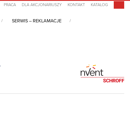
PRACA
DLA AKCJONARIUSZY
KONTAKT
KATALOG
SERWIS – REKLAMACJE
I
/
Magistrale
/
Magistrala (Backplane) CPCI-S 3U 4SL FM SSL, 23007654
4