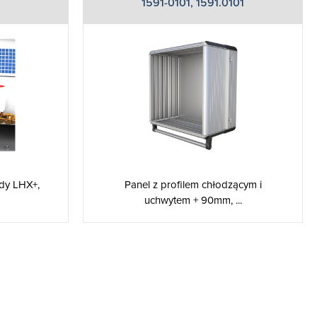
1591-0101, 1591.0101
dy LHX+,
Panel z profilem chłodzącym i
uchwytem + 90mm, ...