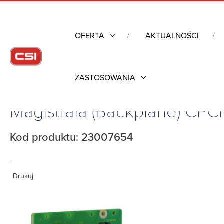
OFERTA
AKTUALNOŚCI
ZASTOSOWANIA
Strona główna
/
Obudowy przemysłowe
/
Zaawansowane syst
Magistrala (Backplane) CP
Kod produktu: 23007654
Drukuj