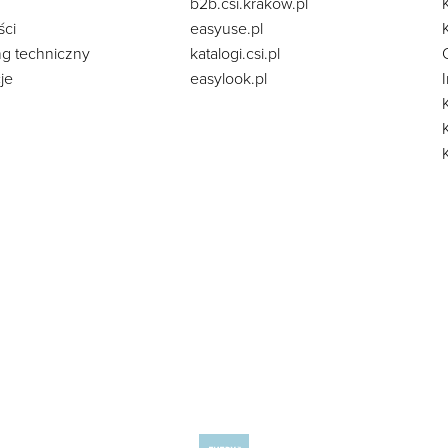
b2b.csi.krakow.pl
ści
easyuse.pl
ng techniczny
katalogi.csi.pl
je
easylook.pl