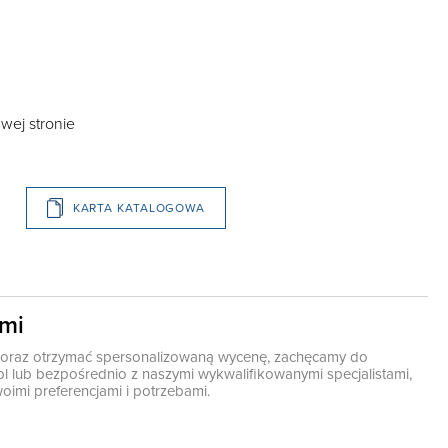
wej stronie
KARTA KATALOGOWA
ami
ę oraz otrzymać spersonalizowaną wycenę, zachęcamy do
pl
lub bezpośrednio z naszymi wykwalifikowanymi specjalistami,
oimi preferencjami i potrzebami.