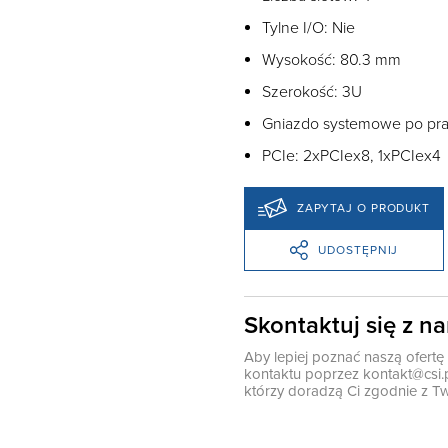
Tylne I/O: Nie
Wysokość: 80.3 mm
Szerokość: 3U
Gniazdo systemowe po pra
PCIe: 2xPCIex8, 1xPCIex4
ZAPYTAJ O PRODUKT
UDOSTĘPNIJ
Skontaktuj się z n
Aby lepiej poznać naszą ofert
kontaktu poprzez
kontakt@csi.
którzy doradzą Ci zgodnie z Tw