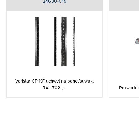
24630-015
Varistar CP 19″ uchwyt na panel/suwak,
RAL 7021, ...
Prowadni