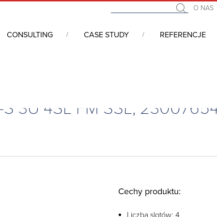
O NAS
CONSULTING
CASE STUDY
REFERENCJE
emy komputerowe CompactPCI serial, VME64x, ATCA, mTCA, PX
CI-S 3U 4SL FM SSL, 2300765
Cechy produktu:
Liczba slotów: 4