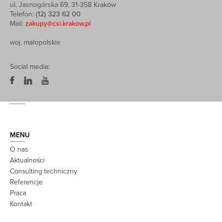
ul. Jasnogórska 69, 31-358 Kraków
Telefon:
(12) 323 62 00
Mail:
zakupy@csi.krakow.pl
woj. małopolskie
Social media:
MENU
O nas
Aktualności
Consulting techniczny
Referencje
Praca
Kontakt