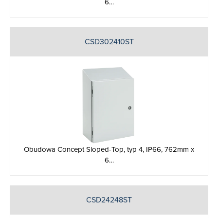
6…
CSD302410ST
Obudowa Concept Sloped-Top, typ 4, IP66, 762mm x
6…
CSD24248ST