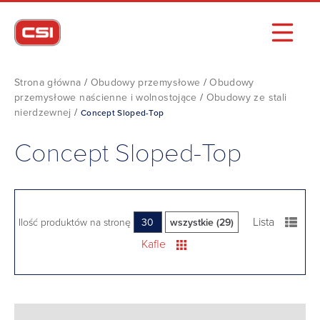
Strona główna
/
Obudowy przemysłowe
/
Obudowy
przemysłowe naścienne i wolnostojące
/
Obudowy ze stali
nierdzewnej
/
Concept Sloped-Top
Concept Sloped-Top
Lista
Ilość produktów na stronę
30
wszystkie (29)
Kafle