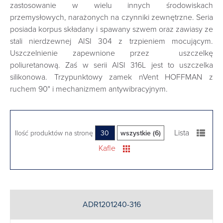
zastosowanie w wielu innych środowiskach
przemysłowych, narażonych na czynniki zewnętrzne.
Seria
posiada korpus składany i spawany szwem oraz zawiasy ze
stali nierdzewnej AISI 304 z trzpieniem mocującym.
Uszczelnienie zapewnione przez uszczelkę
poliuretanową. Zaś w serii
AISI 316L jest to uszczelka
silikonowa. Trzypunktowy zamek
nVent HOFFMAN z
ruchem 90° i mechanizmem antywibracyjnym.
Lista
Ilość produktów na stronę
30
wszystkie (6)
Kafle
ADR1201240-316