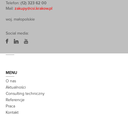
Telefon:
(12) 323 62 00
Mail:
zakupy@csi.krakow.pl
woj. małopolskie
Social media:
MENU
O nas
Aktualności
Consulting techniczny
Referencje
Praca
Kontakt