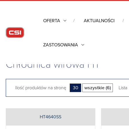
OFERTA
AKTUALNOŚCI
ZASTOSOWANIA
Strona główna
/
Obudowy przemysłowe
/
Kontrola warunków 
Chłodnica wirowa HT
Ilość produktów na stronę
30
wszystkie (6)
Lista
HT4640SS