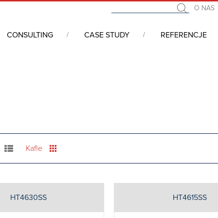
O NAS
CONSULTING
CASE STUDY
REFERENCJE
klimatycznych
/
Vortex cooler
/
Chłodnica wirowa HT
Kafle
HT4630SS
HT4615SS