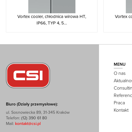
Vortex cooler, chłodnica wirowa HT,
Vortex c
IP66, TYP 4, 5…
MENU
O nas
Aktualno
Consulti
Referenc
Praca
Biuro (Działy przemysłowe):
Kontakt
ul. Sosnowiecka 89, 31-345 Kraków
Telefon:
(12) 390 61 80
Mail:
kontakt@csi.pl