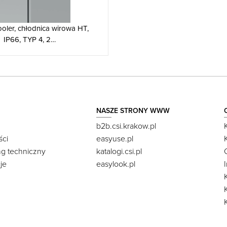
ooler, chłodnica wirowa HT,
IP66, TYP 4, 2…
NASZE STRONY WWW
b2b.csi.krakow.pl
ści
easyuse.pl
ng techniczny
katalogi.csi.pl
je
easylook.pl