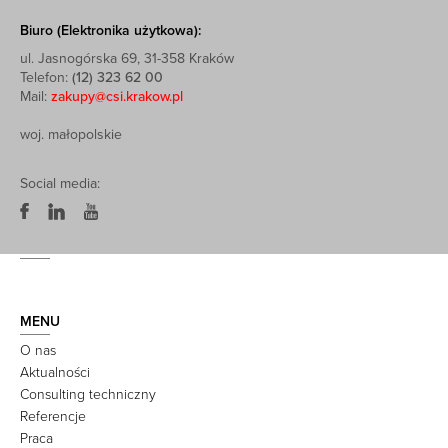
Biuro (Elektronika użytkowa):
ul. Jasnogórska 69, 31-358 Kraków
Telefon:
(12) 323 62 00
Mail:
zakupy@csi.krakow.pl
woj. małopolskie
Social media:
MENU
O nas
Aktualności
Consulting techniczny
Referencje
Praca