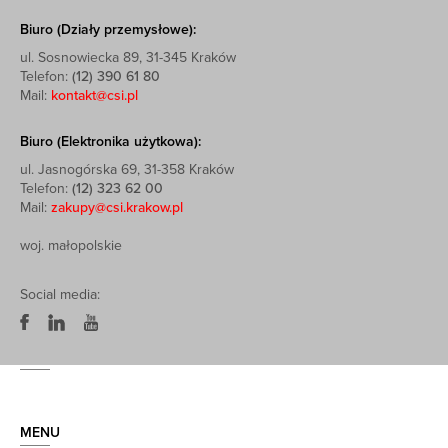
Biuro (Działy przemysłowe):
ul. Sosnowiecka 89, 31-345 Kraków
Telefon:
(12) 390 61 80
Mail:
kontakt@csi.pl
Biuro (Elektronika użytkowa):
ul. Jasnogórska 69, 31-358 Kraków
Telefon:
(12) 323 62 00
Mail:
zakupy@csi.krakow.pl
woj. małopolskie
Social media:
MENU