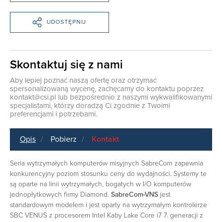
UDOSTĘPNIJ
Skontaktuj się z nami
Aby lepiej poznać naszą ofertę oraz otrzymać
spersonalizowaną wycenę, zachęcamy do kontaktu poprzez
kontakt@csi.pl
lub bezpośrednio z naszymi wykwalifikowanymi
specjalistami, którzy doradzą Ci zgodnie z Twoimi
preferencjami i potrzebami.
Opis
Pobierz
Kontakt
Seria wytrzymałych komputerów misyjnych SabreCom zapewnia
konkurencyjny poziom stosunku ceny do wydajności. Systemy te
są oparte na linii wytrzymałych, bogatych w I/O komputerów
jednopłytkowych firmy Diamond.
SabreCom-VNS
jest
standardowym modelem i jest oparty na wytrzymałym kontrolerze
SBC VENUS z procesorem Intel Kaby Lake Core i7 7. generacji z