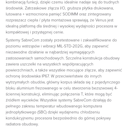
kombinacją funkcji, dzięki czemu idealnie nadaje się do trudnych
środowisk. Zatrzaskowe złącza I/O, grubsza płytka drukowana,
lutowana + wzmocniona pamięć SODIMM oraz zintegrowany
rozpraszacz ciepła / płyta montażowa sprawiają, że Venus jest
idealną platformą dla średniej i wysokiej wydajności procesora w
kompaktowej i przystępnej cenie.
Systemy SabreCom zostały przetestowane i zakwalifikowane do
poziomu wstrząsów i wibracji MIL-STD-202G, aby zapewnić
niezawodne działanie w najbardziej wymagających
zastosowaniach samochodowych. Szczelna konstrukcja obudowy
zawiera uszczelki na wszystkich współpracujących
powierzchniach, a także wszystkie mocujące złącze, aby zapewnić
ochronę środowiska IP67. W przeciwieństwie do innych
wytrzymałych obudów, główny korpus składa się z pojedynczego
bloku aluminium frezowanego w celu stworzenia bezszwowej 4-
ściennej konstrukcji, eliminując połączenia T, które mogą być
źródłem wycieków. Wszystkie systemy SabreCom działają do
pełnego zakresu temperatur wbudowanego komputera
jednopłytkowego (SBC) dzięki wydajnemu chłodzeniu
kondukcyjnemu procesora bezpośrednio do górnej pokrywy
radiatora obudowy.