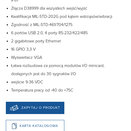
IP67
Złącza D38999 dla wszystkich wejść/wyjść
Kwalifikacja MIL-STD-202G pod kątem wstrząsów/wibracji
Zgodność z MIL-STD-461/704/1275
6 portów USB 2.0, 4 porty RS-232/422/485
2 gigabitowe porty Ethernet
16 GPIO 3,3 V
Wyświetlacz VGA
Łatwa rozbudowa za pomocą modułów I/O minicard,
dostępnych jest do 30 sygnałów I/O
wejście 9-36 VDC
Temperatura pracy od -40 do +75C
ZAPYTAJ O PRODUKT
KARTA KATALOGOWA