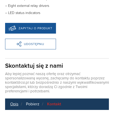
– Eight external relay drivers
– LED status indicators
ZAPYTAJ O PRODUKT
UDOSTĘPNIJ
Skontaktuj się z nami
Aby lepiej poznać naszą ofertę oraz otrzymać
spersonalizowaną wycenę, zachęcamy do kontaktu poprzez
kontakt@csi.pl
lub bezpośrednio z naszymi wykwalifikowanymi
specjalistami, którzy doradzą Ci zgodnie z Twoimi
preferencjami i potrzebami.
Opis
Pobierz
Kontakt