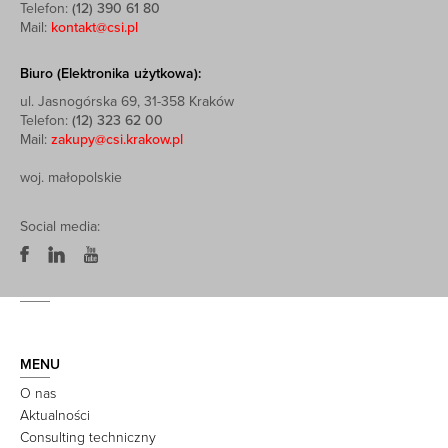
Telefon:
(12) 390 61 80
Mail:
kontakt@csi.pl
Biuro (Elektronika użytkowa):
ul. Jasnogórska 69, 31-358 Kraków
Telefon:
(12) 323 62 00
Mail:
zakupy@csi.krakow.pl
woj. małopolskie
Social media:
MENU
O nas
Aktualności
Consulting techniczny