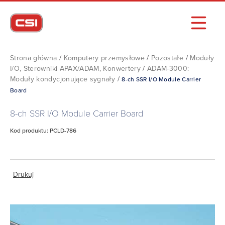
Strona główna
/
Komputery przemysłowe
/
Pozostałe
/
Moduły
I/O, Sterowniki APAX/ADAM, Konwertery
/
ADAM-3000:
Moduły kondycjonujące sygnały
/
8-ch SSR I/O Module Carrier
Board
8-ch SSR I/O Module Carrier Board
Kod produktu: PCLD-786
Drukuj