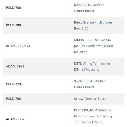
8-ch SSR I/O Module
PCLD-786
Carrier Board
Relay Scanner/multiplexer
PCLD-788
Board (CE)
68-Pin SCSI-II to Two 50-
ADAM-3968/50
pin Box Header for DIN-rail
Mounting
DB78 Wiring Terminal for
ADAM-3978
DIN-rail Mounting
16-ch SSR I/O Module
PCLD-7216
Carrier Board
PCLD-780
Screw Terminal Board
PCI-1240U/PCM-3240 50-
Pin SCSI-II and IDC Wiring
ADAM-3952
Terminal for DIN-rail