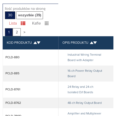
Ilość produktów na stronę
30
wszystkie (39)
Lista
Kafle
1
2
>
KOD PRODUKTU
OPIS PRODUKTU
Industrial Wiring Terminal
PCLD-880
Board with Adapter
16-ch Power Relay Output
PCLD-885
Board
24 Relay and 24-ch
PCLD-8761
Isolated D/I Boards
PCLD-8762
48-ch Relay Output Board
Amplifier and Multiplexer