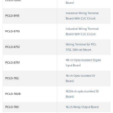
PCLD-789D
Board
Industrial Wiring Terminal
PCLD-8115
Board With CJC Circuit
Industrial Wiring Terminal
PCLD-8710
Board With CJC Circuit
Wiring Terminal for PCI-
PCLD-8712
1712, DIN-rail Mount
48-ch Opto-Isolated Digital
PCLD-8751
Input Board
16-ch Opto-Isolated DI
PCLD-782
Board
16/24-ch opto-Isolated DI
PCLD-782B
Board
PCLD-785
16-ch Relay Output Board