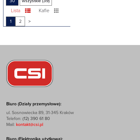
30
wszystkie (39)
Lista
Kafle
1
2
>
Biuro (Działy przemysłowe):
ul. Sosnowiecka 89, 31-345 Kraków
Telefon:
(12) 390 61 80
Mail:
kontakt@csi.pl
Biuro (Elektronika użytkowa):