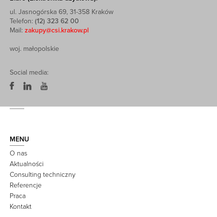
ul. Jasnogórska 69, 31-358 Kraków
Telefon:
(12) 323 62 00
Mail:
zakupy@csi.krakow.pl
woj. małopolskie
Social media:
MENU
O nas
Aktualności
Consulting techniczny
Referencje
Praca
Kontakt