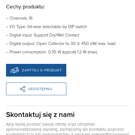
Cechy produktu:
– Channels: 16
– I/O Type: bit-wise selectable by DIP switch
– Digital input: Support Dry/Wet Contact
– Digital output: Open Collector to 30 V, 450 mW max. load
– Power consumption: 0.35 W (typical) 1.2 W (max)
ZAPYTAJ O PRODUKT
UDOSTĘPNIJ
Skontaktuj się z nami
Aby lepiej poznać naszą ofertę oraz otrzymać
spersonalizowaną wycenę, zachęcamy do kontaktu poprzez
kontakt@csi.pl
lub bezpośrednio z naszymi wykwalifikowanymi