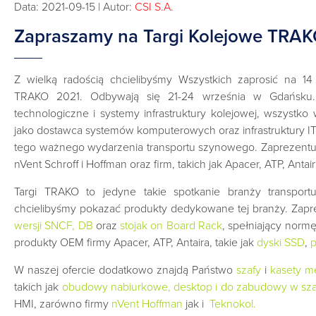
Data: 2021-09-15 | Autor:
CSI S.A.
Zapraszamy na Targi Kolejowe TRAK
Z wielką radością chcielibyśmy Wszystkich zaprosić na 1
TRAKO 2021. Odbywają się 21-24 września w Gdańsku. 
technologiczne i systemy infrastruktury kolejowej, wszystko
jako dostawca systemów komputerowych oraz infrastruktury 
tego ważnego wydarzenia transportu szynowego. Zaprezentu
nVent Schroff i Hoffman oraz firm, takich jak Apacer, ATP, Antair
Targi TRAKO to jedyne takie spotkanie branży transpor
chcielibyśmy pokazać produkty dedykowane tej branży. Zap
wersji SNCF, DB
oraz
stojak on Board Rack
, spełniający norm
produkty OEM firmy Apacer, ATP, Antaira, takie jak
dyski SSD
,
W naszej ofercie dodatkowo znajdą Państwo
szafy
i
kasety me
takich jak
obudowy nabiurkowe, desktop i do zabudowy w sza
HMI, zarówno firmy
nVent Hoffman
jak i
Teknokol
.