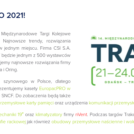
O 2021!
4 Międzynarodowe Targi Kolejowe
Najnowsze trendy, rozwiązania
 w jednym miejscu. Firma CSI S.A.
IT będzie jednym z 500 wystawców
jemy najnowsze rozwiązania firmy
a i Oring.
tu szynowego w Polsce, dlatego
rezentujemy kasety
EuropacPRO w
ę SNCF. Do zobaczenia będą także
przemysłowe
karty pamięci
oraz urządzenia
komunikacji przemys
chaniki 19″
oraz
klimatyzatory
firmy
nVent
.
Podczas targów Trako
fie rackowej
jak również
obudowy przemysłowe naścienne i wol