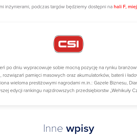
i inżynierami, podczas targów będziemy dostępni na
hali F, mie
dzień po dniu wypracowuje sobie mocną pozycję na rynku branżo
ch, rozwiązań pamięci masowych oraz akumulatorków, baterii i ład
a wieloma prestiżowymi nagrodami m.in.: Gazele Biznesu, Diame
szej edycji rankingu najzdrowszych przedsiębiorstw „Wehikuły C
Inne
wpisy