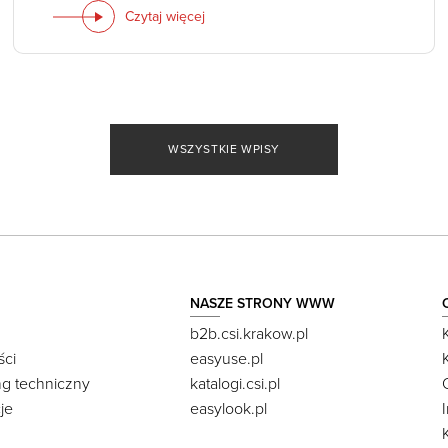
Czytaj więcej
WSZYSTKIE WPISY
NASZE STRONY WWW
b2b.csi.krakow.pl
ści
easyuse.pl
ng techniczny
katalogi.csi.pl
je
easylook.pl