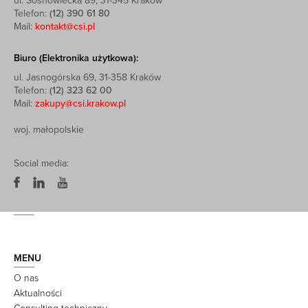
ul. Sosnowiecka 89, 31-345 Kraków
Telefon:
(12) 390 61 80
Mail:
kontakt@csi.pl
Biuro (Elektronika użytkowa):
ul. Jasnogórska 69, 31-358 Kraków
Telefon:
(12) 323 62 00
Mail:
zakupy@csi.krakow.pl
woj. małopolskie
Social media:
MENU
O nas
Aktualności