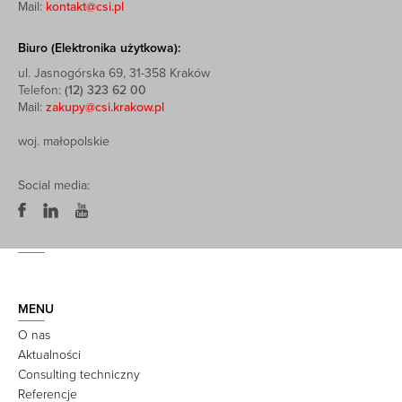
Mail:
kontakt@csi.pl
Biuro (Elektronika użytkowa):
ul. Jasnogórska 69, 31-358 Kraków
Telefon:
(12) 323 62 00
Mail:
zakupy@csi.krakow.pl
woj. małopolskie
Social media:
MENU
O nas
Aktualności
Consulting techniczny
Referencje