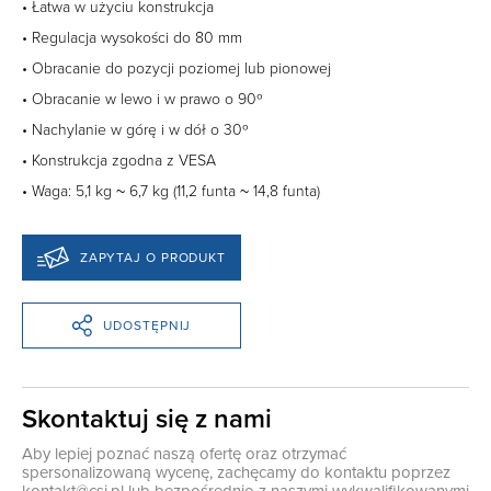
• Łatwa w użyciu konstrukcja
• Regulacja wysokości do 80 mm
• Obracanie do pozycji poziomej lub pionowej
• Obracanie w lewo i w prawo o 90º
• Nachylanie w górę i w dół o 30º
• Konstrukcja zgodna z VESA
• Waga: 5,1 kg ~ 6,7 kg (11,2 funta ~ 14,8 funta)
ZAPYTAJ O PRODUKT
UDOSTĘPNIJ
Skontaktuj się z nami
Aby lepiej poznać naszą ofertę oraz otrzymać
spersonalizowaną wycenę, zachęcamy do kontaktu poprzez