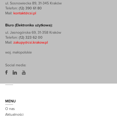
ul. Sosnowiecka 89, 31-345 Kraków
Telefon:
(12) 390 61 80
Mail:
kontakt@csi.pl
Biuro (Elektronika użytkowa):
ul. Jasnogórska 69, 31-358 Kraków
Telefon:
(12) 323 62 00
Mail:
zakupy@csi.krakow.pl
woj. małopolskie
Social media:
MENU
O nas
Aktualności