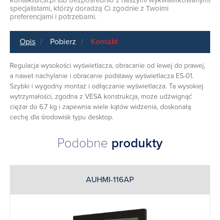
kontakt@csi.pl
lub bezpośrednio z naszymi wykwalifikowanymi
specjalistami, którzy doradzą Ci zgodnie z Twoimi
preferencjami i potrzebami.
Opis
Pobierz
Kontakt
Regulacja wysokości wyświetlacza, obracanie od lewej do prawej,
a nawet nachylanie i obracanie podstawy wyświetlacza ES-01.
Szybki i wygodny montaż i odłączanie wyświetlacza. Ta wysokiej
wytrzymałości, zgodna z VESA konstrukcja, może udźwignąć
ciężar do 6,7 kg i zapewnia wiele kątów widzenia, doskonałą
cechę dla środowisk typu desktop.
Podobne
produkty
AUHMI-116AP