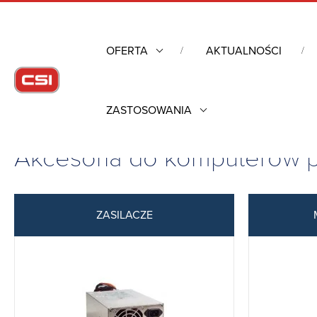
OFERTA
AKTUALNOŚCI
ZASTOSOWANIA
Strona główna
/
Komputery przemysłowe
/
Pozostałe
/
Akcesori
Akcesoria do komputerów 
ZASILACZE