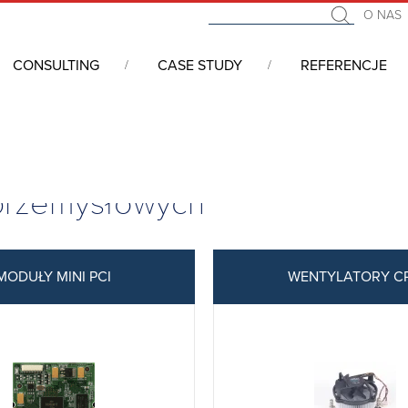
O NAS
CONSULTING
CASE STUDY
REFERENCJE
a
przemysłowych
MODUŁY MINI PCI
WENTYLATORY C