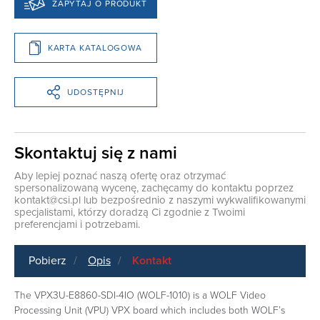
ZAPYTAJ O PRODUKT
KARTA KATALOGOWA
UDOSTĘPNIJ
Skontaktuj się z nami
Aby lepiej poznać naszą ofertę oraz otrzymać
spersonalizowaną wycenę, zachęcamy do kontaktu poprzez
kontakt@csi.pl
lub bezpośrednio z naszymi wykwalifikowanymi
specjalistami, którzy doradzą Ci zgodnie z Twoimi
preferencjami i potrzebami.
Pobierz
Opis
Kontakt
The VPX3U-E8860-SDI-4IO (WOLF-1010) is a WOLF Video
Processing Unit (VPU) VPX board which includes both WOLF’s