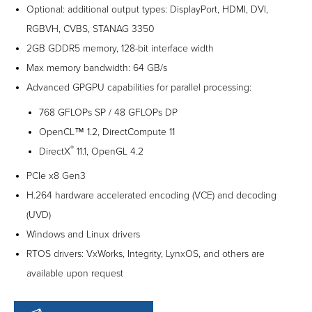
Optional: additional output types: DisplayPort, HDMI, DVI,
RGBVH, CVBS, STANAG 3350
2GB GDDR5 memory, 128-bit interface width
Max memory bandwidth: 64 GB/s
Advanced GPGPU capabilities for parallel processing:
768 GFLOPs SP / 48 GFLOPs DP
OpenCL™ 1.2, DirectCompute 11
®
DirectX
11.1, OpenGL 4.2
PCIe x8 Gen3
H.264 hardware accelerated encoding (VCE) and decoding
(UVD)
Windows and Linux drivers
RTOS drivers: VxWorks, Integrity, LynxOS, and others are
available upon request