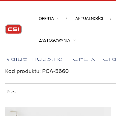
OFERTA
AKTUALNOŚCI
ZASTOSOWANIA
Strona główna
/
Komputery przemysłowe
/
Pozostałe
/
Akceso
Value Industrial PCI-E x 1 G
Kod produktu: PCA-5660
Drukuj