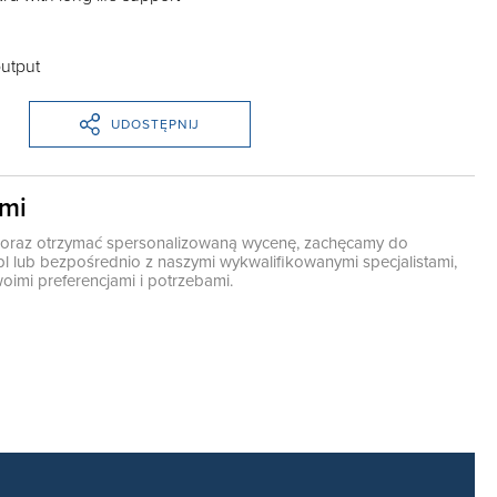
output
UDOSTĘPNIJ
ami
ę oraz otrzymać spersonalizowaną wycenę, zachęcamy do
pl
lub bezpośrednio z naszymi wykwalifikowanymi specjalistami,
oimi preferencjami i potrzebami.