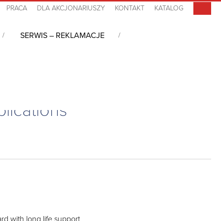
PRACA
DLA AKCJONARIUSZY
KONTAKT
KATALOG
SERWIS – REKLAMACJE
or Multimedia Applications
plications
ard with long life support