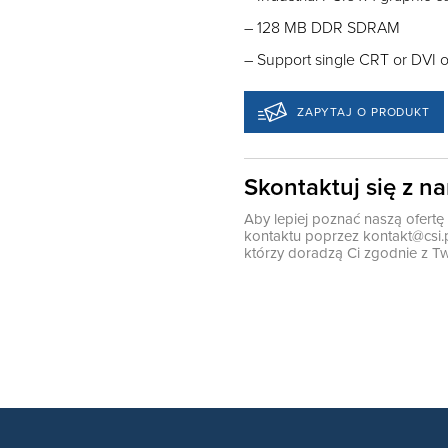
– 128 MB DDR SDRAM
– Support single CRT or DVI 
ZAPYTAJ O PRODUKT
Skontaktuj się z n
Aby lepiej poznać naszą ofert
kontaktu poprzez
kontakt@csi.
którzy doradzą Ci zgodnie z Tw