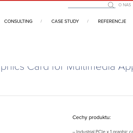
O NAS
CONSULTING
CASE STUDY
REFERENCJE
ria
/
Przemysłowe karty VGA
/
Value Industrial PCI-E x 1 Graphics Card f
raphics Card for Multimedia Ap
Cechy produktu:
– Industrial PCIe x 1 graphic c