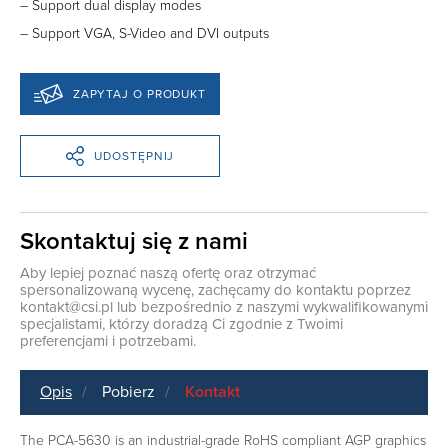
– Support dual display modes
– Support VGA, S-Video and DVI outputs
ZAPYTAJ O PRODUKT
UDOSTĘPNIJ
Skontaktuj się z nami
Aby lepiej poznać naszą ofertę oraz otrzymać
spersonalizowaną wycenę, zachęcamy do kontaktu poprzez
kontakt@csi.pl
lub bezpośrednio z naszymi wykwalifikowanymi
specjalistami, którzy doradzą Ci zgodnie z Twoimi
preferencjami i potrzebami.
Opis
Pobierz
Kontakt
The PCA-5630 is an industrial-grade RoHS compliant AGP graphics