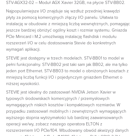
STV-AGX32-02 – Moduł AGX Xavier 32GB, na płycie STV-BB02.
Najpopularniejsze I/O znajduje się wzdłuż przedniej krawędzi
płyty za pomocą komercyjnych złączy I/O panelu. Ułatwia to
instalację w obudowie z mniejszą liczbą wewnętrznych, pomagając
jeszcze bardziej obniżyć ogólny koszt i rozmiar systemu. Gniazda
PCIe Minicard i M.2 umożliwiają instalację flashdisk i modułu
rozszerzeń I/O w celu dostosowania Stevie do konkretnych
wymagań aplikacji.
STEVIE jest dostępny w trzech modelach. STV-BB01 to model w
pełni funkcjonalny. STV-BB02 jest taki sam jak BB02, ale ma tylko
jeden port Ethernet. STV-BB03 to model o obniżonych kosztach z
mniejszą liczbą funkcji I/O i pojedynczym gniazdem Ethernet o
niższej wysokości.
STEVIE jest idealny do zastosowań NVIDIA Jetson Xavier w
typowych środowiskach komercyjnych / przemysłowych
wymagających niskich kosztów i kompaktowych rozmiarów. W
przypadku zastosowań mobilnych i zewnętrznych wymagających
wyższego stopnia wytrzymałości lub bardziej zaawansowanych
operacji we/wy, zobacz naszego operatora ELTON z
rozszerzeniem I/O PCIe/104. Wbudowany obwód akwizycji danych