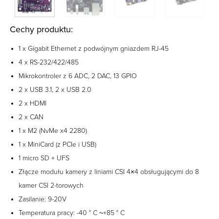
Cechy produktu:
1 x Gigabit Ethernet z podwójnym gniazdem RJ-45
4 x RS-232/422/485
Mikrokontroler z 6 ADC, 2 DAC, 13 GPIO
2 x USB 3.1, 2 x USB 2.0
2 x HDMI
2 x CAN
1 x M2 (NvMe x4 2280)
1 x MiniCard (z PCIe i USB)
1 micro SD + UFS
Złącze modułu kamery z liniami CSI 4×4 obsługującymi do 8
kamer CSI 2-torowych
Zasilanie: 9-20V
Temperatura pracy: -40 ° C ~+85 ° C