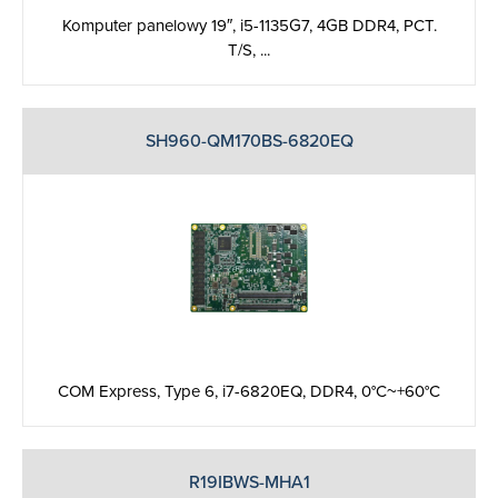
Komputer panelowy 19″, i5­-1135G7, 4GB DDR4, PCT.
T/S, ...
SH960-QM170BS-6820EQ
COM Express, Type 6, i7-6820EQ, DDR4, 0°C~+60°C
R19IBWS-MHA1