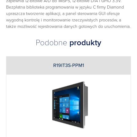
zapewnia 12-bitowe A/D do 1MSPS, 12-bitowe D/A i GPIO 3.3V.
Bezpłatna biblioteka programowania w języku C firmy Diamond
upraszcza tworzenie aplikacji, a panel sterowania GUI oferuje
wygodną kontrolę i monitorowanie rzeczywistych procesów, a
także możliwość rejestrowania danych gotowych do uruchomienia.
Podobne
produkty
R19IT3S-PPM1