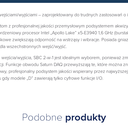
ejściami/wyjściami – zaprojektowany do trudnych zastosowań o
tom z profesjonalnej jakości przemysłowym podsystemem akwizy
rdzeniowy procesor Intel „Apollo Lake” x5-E3940 1,6 GHz (bursta
askowe zwiększają odporność na wstrząsy i wibracje. Posiada gn
dla wszechstronnych wejść/wyjść.
ścia/wyjścia, SBC 2-w-1 jest idealnym wyborem, ponieważ zmniej
erwacji. Funkcje obwodu Saturn DAQ przewyższają te, które możn
owy, profesjonalny podsystem jakości wspierany przez najwyższe
gdy modele „D” zawierają tylko cyfrowe funkcje I/O.
Podobne
produkty