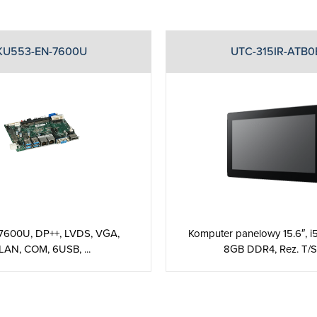
KU553-EN-7600U
UTC-315IR-ATB0
7-7600U, DP++, LVDS, VGA,
Komputer panelowy 15.6″, i
LAN, COM, 6USB, ...
8GB DDR4, Rez. T/S, 