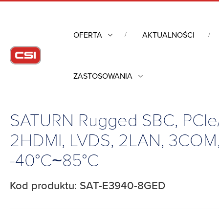
OFERTA
AKTUALNOŚCI
ZASTOSOWANIA
Strona główna
/
Komputery przemysłowe
/
Diamond Systems -
4PCIe/104, MiniCard, DC-in 5V, -40°C~85°C
SATURN Rugged SBC, PCIe/
2HDMI, LVDS, 2LAN, 3COM, 4
-40°C~85°C
Kod produktu: SAT-E3940-8GED