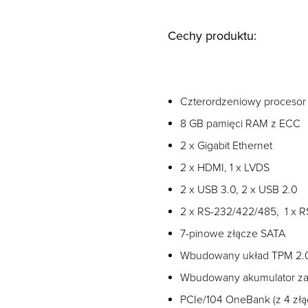
Cechy produktu:
Czterordzeniowy procesor 
8 GB pamięci RAM z ECC
2 x Gigabit Ethernet
2 x HDMI, 1 x LVDS
2 x USB 3.0, 2 x USB 2.0
2 x RS-232/422/485, 1 x 
7-pinowe złącze SATA
Wbudowany układ TPM 2.
Wbudowany akumulator za
PCIe/104 OneBank (z 4 złąc