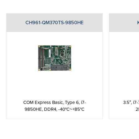
CH961-QM370TS-9850HE
COM Express Basic, Type 6, i7-
3.5″, i
9850HE, DDR4, -40°C~+85°C
2