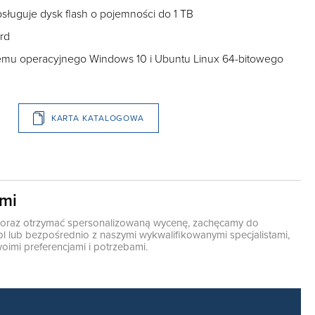
ługuje dysk flash o pojemności do 1 TB
rd
emu operacyjnego Windows 10 i Ubuntu Linux 64-bitowego
KARTA KATALOGOWA
ami
ę oraz otrzymać spersonalizowaną wycenę, zachęcamy do
pl
lub bezpośrednio z naszymi wykwalifikowanymi specjalistami,
oimi preferencjami i potrzebami.