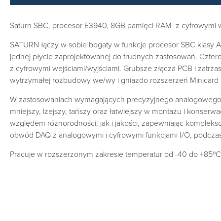
Saturn SBC, procesor E3940, 8GB pamięci RAM z cyfrowymi w
SATURN łączy w sobie bogaty w funkcje procesor SBC klasy A
jednej płycie zaprojektowanej do trudnych zastosowań. Cztero
z cyfrowymi wejściami/wyjściami. Grubsze złącza PCB i zatrz
wytrzymałej rozbudowy we/wy i gniazdo rozszerzeń Minicard 
W zastosowaniach wymagających precyzyjnego analogowego wej
mniejszy, lżejszy, tańszy oraz łatwiejszy w montażu i kons
względem różnorodności, jak i jakości, zapewniając kompleks
obwód DAQ z analogowymi i cyfrowymi funkcjami I/O, podczas 
Pracuje w rozszerzonym zakresie temperatur od -40 do +85ºC