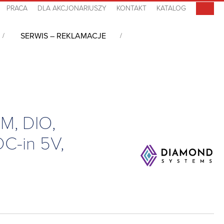
PRACA
DLA AKCJONARIUSZY
KONTAKT
KATALOG
SERWIS – REKLAMACJE
/104, Atom x5-E3940, 8GB RAM, DIO, 2HDMI, LVDS, 2LAN, 3COM, 4USB,
M, DIO,
C-in 5V,