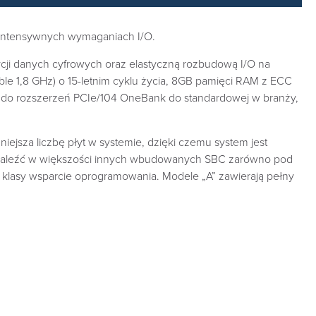
 intensywnych wymaganiach I/O.
cji danych cyfrowych oraz elastyczną rozbudową I/O na
ble 1,8 GHz) o 15-letnim cyklu życia, 8GB pamięci RAM z ECC
iazdo rozszerzeń PCIe/104 OneBank do standardowej w branży,
sza liczbę płyt w systemie, dzięki czemu system jest
a znaleźć w większości innych wbudowanych SBC zarówno pod
j klasy wsparcie oprogramowania. Modele „A” zawierają pełny