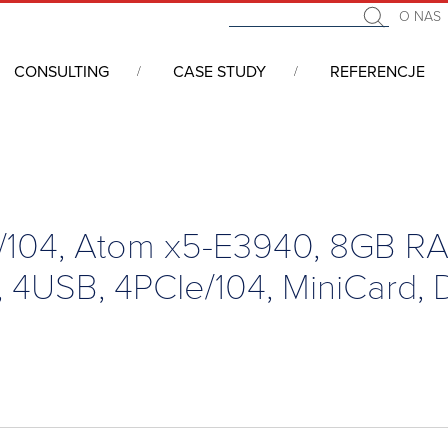
O NAS
CONSULTING
CASE STUDY
REFERENCJE
 pełna oferta
/
Komputery jednopłytkowe
/
SATURN Rugged SBC, PCIe
104, Atom x5-E3940, 8GB RA
USB, 4PCIe/104, MiniCard, D