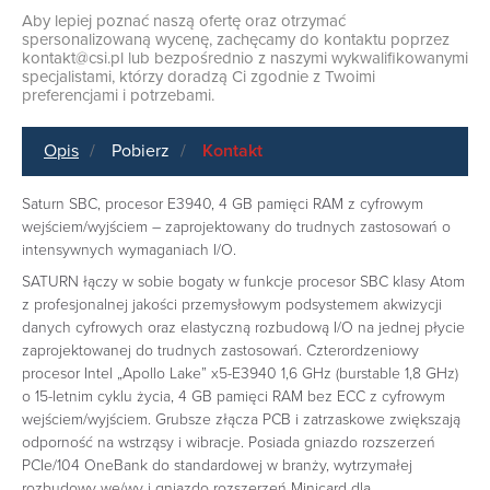
Aby lepiej poznać naszą ofertę oraz otrzymać
spersonalizowaną wycenę, zachęcamy do kontaktu poprzez
kontakt@csi.pl
lub bezpośrednio z naszymi wykwalifikowanymi
specjalistami, którzy doradzą Ci zgodnie z Twoimi
preferencjami i potrzebami.
Opis
Pobierz
Kontakt
Saturn SBC, procesor E3940, 4 GB pamięci RAM z cyfrowym
wejściem/wyjściem – zaprojektowany do trudnych zastosowań o
intensywnych wymaganiach I/O.
SATURN łączy w sobie bogaty w funkcje procesor SBC klasy Atom
z profesjonalnej jakości przemysłowym podsystemem akwizycji
danych cyfrowych oraz elastyczną rozbudową I/O na jednej płycie
zaprojektowanej do trudnych zastosowań. Czterordzeniowy
procesor Intel „Apollo Lake” x5-E3940 1,6 GHz (burstable 1,8 GHz)
o 15-letnim cyklu życia, 4 GB pamięci RAM bez ECC z cyfrowym
wejściem/wyjściem. Grubsze złącza PCB i zatrzaskowe zwiększają
odporność na wstrząsy i wibracje. Posiada gniazdo rozszerzeń
PCIe/104 OneBank do standardowej w branży, wytrzymałej
rozbudowy we/wy i gniazdo rozszerzeń Minicard dla