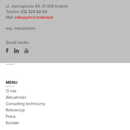
ul. Jasnogórska 69, 31-358 Kraków
Telefon:
(12) 323 62 00
Mail:
zakupy@csi.krakow.pl
woj. małopolskie
Social media:
MENU
O nas
Aktualności
Consulting techniczny
Referencje
Praca
Kontakt