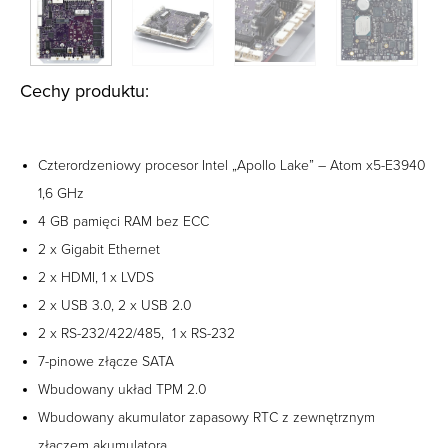
Cechy produktu:
Czterordzeniowy procesor Intel „Apollo Lake” – Atom x5-E3940
1,6 GHz
4 GB pamięci RAM bez ECC
2 x Gigabit Ethernet
2 x HDMI, 1 x LVDS
2 x USB 3.0, 2 x USB 2.0
2 x RS-232/422/485, 1 x RS-232
7-pinowe złącze SATA
Wbudowany układ TPM 2.0
Wbudowany akumulator zapasowy RTC z zewnętrznym
złączem akumulatora