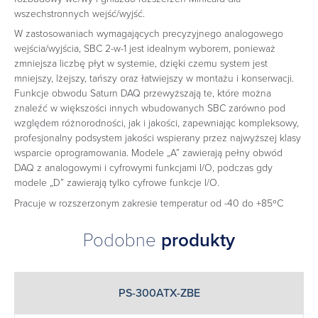
wszechstronnych wejść/wyjść.
W zastosowaniach wymagających precyzyjnego analogowego
wejścia/wyjścia, SBC 2-w-1 jest idealnym wyborem, ponieważ
zmniejsza liczbę płyt w systemie, dzięki czemu system jest
mniejszy, lżejszy, tańszy oraz łatwiejszy w montażu i konserwacji.
Funkcje obwodu Saturn DAQ przewyższają te, które można
znaleźć w większości innych wbudowanych SBC zarówno pod
względem różnorodności, jak i jakości, zapewniając kompleksowy,
profesjonalny podsystem jakości wspierany przez najwyższej klasy
wsparcie oprogramowania. Modele „A” zawierają pełny obwód
DAQ z analogowymi i cyfrowymi funkcjami I/O, podczas gdy
modele „D” zawierają tylko cyfrowe funkcje I/O.
Pracuje w rozszerzonym zakresie temperatur od -40 do +85ºC
Podobne
produkty
PS-300ATX-ZBE