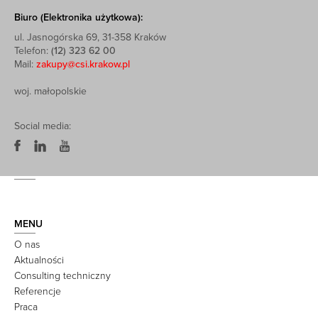
Biuro (Elektronika użytkowa):
ul. Jasnogórska 69, 31-358 Kraków
Telefon:
(12) 323 62 00
Mail:
zakupy@csi.krakow.pl
woj. małopolskie
Social media:
MENU
O nas
Aktualności
Consulting techniczny
Referencje
Praca