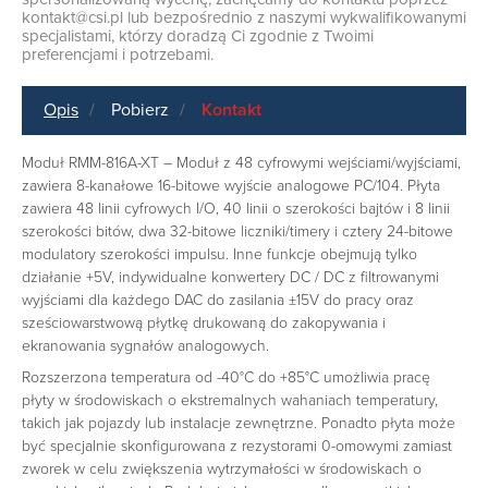
kontakt@csi.pl
lub bezpośrednio z naszymi wykwalifikowanymi
specjalistami, którzy doradzą Ci zgodnie z Twoimi
preferencjami i potrzebami.
Opis
Pobierz
Kontakt
Moduł RMM-816A-XT – Moduł z 48 cyfrowymi wejściami/wyjściami,
zawiera 8-kanałowe 16-bitowe wyjście analogowe PC/104. Płyta
zawiera 48 linii cyfrowych I/O, 40 linii o szerokości bajtów i 8 linii
szerokości bitów, dwa 32-bitowe liczniki/timery i cztery 24-bitowe
modulatory szerokości impulsu. Inne funkcje obejmują tylko
działanie +5V, indywidualne konwertery DC / DC z filtrowanymi
wyjściami dla każdego DAC do zasilania ±15V do pracy oraz
sześciowarstwową płytkę drukowaną do zakopywania i
ekranowania sygnałów analogowych.
Rozszerzona temperatura od -40°C do +85°C umożliwia pracę
płyty w środowiskach o ekstremalnych wahaniach temperatury,
takich jak pojazdy lub instalacje zewnętrzne. Ponadto płyta może
być specjalnie skonfigurowana z rezystorami 0-omowymi zamiast
zworek w celu zwiększenia wytrzymałości w środowiskach o