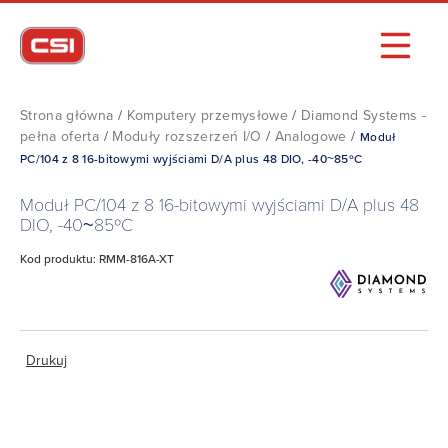
Strona główna
/
Komputery przemysłowe
/
Diamond Systems -
pełna oferta
/
Moduły rozszerzeń I/O
/
Analogowe
/
Moduł
PC/104 z 8 16-bitowymi wyjściami D/A plus 48 DIO, -40~85ºC
Moduł PC/104 z 8 16-bitowymi wyjściami D/A plus 48
DIO, -40~85ºC
Kod produktu: RMM-816A-XT
Drukuj