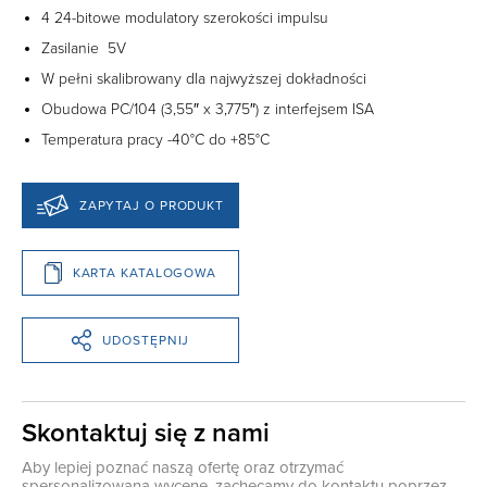
4 24-bitowe modulatory szerokości impulsu
Zasilanie 5V
W pełni skalibrowany dla najwyższej dokładności
Obudowa PC/104 (3,55″ x 3,775″) z interfejsem ISA
Temperatura pracy -40°C do +85°C
ZAPYTAJ O PRODUKT
KARTA KATALOGOWA
UDOSTĘPNIJ
Skontaktuj się z nami
Aby lepiej poznać naszą ofertę oraz otrzymać
spersonalizowaną wycenę, zachęcamy do kontaktu poprzez