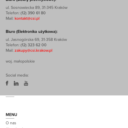
ul. Sosnowiecka 89, 31-345 Kraków
Telefon:
(12) 390 61 80
Mail:
kontakt@csi.pl
Biuro (Elektronika użytkowa):
ul. Jasnogórska 69, 31-358 Kraków
Telefon:
(12) 323 62 00
Mail:
zakupy@csi.krakow.pl
woj. małopolskie
Social media:
MENU
O nas