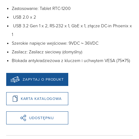
Zastosowanie: Tablet RTC-1200
USB 2.0 x 2
USB 3.2 Gen 1 x 2, RS-232 x 1, GbE x 1, złącze DC-in Phoenix x
1
Szerokie napięcie wejściowe: 9VDC ~ 36VDC
Zasilacz: Zasilacz sieciowy (domyślny)
Blokada antykradzieżowa z kluczem i uchwytem VESA (75×75)
ZAPYTAJ O PRODUKT
KARTA KATALOGOWA
UDOSTĘPNIJ