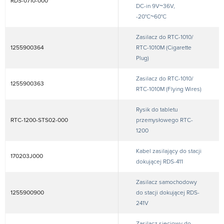
RDS-0710-000
DC-in 9V~36V,
-20°C~60°C
Zasilacz do RTC-1010/
1255900364
RTC-1010M (Cigarette
Plug)
Zasilacz do RTC-1010/
1255900363
RTC-1010M (Flying Wires)
Rysik do tabletu
RTC-1200-STS02-000
przemysłowego RTC-
1200
Kabel zasilający do stacji
170203J000
dokującej RDS-411
Zasilacz samochodowy
1255900900
do stacji dokującej RDS-
241V
Zasilacz sieciowy do