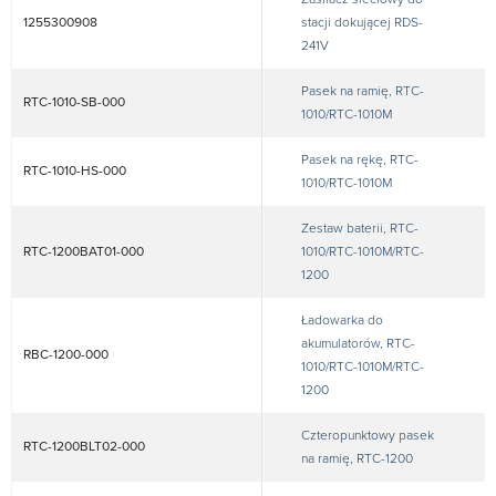
1255300908
stacji dokującej RDS-
241V
Pasek na ramię, RTC-
RTC-1010-SB-000
1010/RTC-1010M
Pasek na rękę, RTC-
RTC-1010-HS-000
1010/RTC-1010M
Zestaw baterii, RTC-
RTC-1200BAT01-000
1010/RTC-1010M/RTC-
1200
Ładowarka do
akumulatorów, RTC-
RBC-1200-000
1010/RTC-1010M/RTC-
1200
Czteropunktowy pasek
RTC-1200BLT02-000
na ramię, RTC-1200