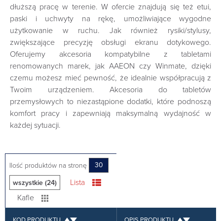
dłuższą pracę w terenie. W ofercie znajdują się też etui,
paski i uchwyty na rękę, umożliwiające wygodne
użytkowanie w ruchu. Jak również rysiki/stylusy,
zwiększające precyzję obsługi ekranu dotykowego.
Oferujemy akcesoria kompatybilne z tabletami
renomowanych marek, jak AAEON czy Winmate, dzięki
czemu możesz mieć pewność, że idealnie współpracują z
Twoim urządzeniem. Akcesoria do tabletów
przemysłowych to niezastąpione dodatki, które podnoszą
komfort pracy i zapewniają maksymalną wydajność w
każdej sytuacji.
Ilość produktów na stronę
30
Lista
wszystkie (24)
Kafle
KOD PRODUKTU
OPIS PRODUKTU