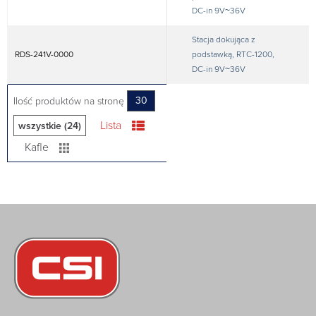
DC-in 9V~36V
Stacja dokująca z
RDS-241V-0000
podstawką, RTC-1200,
DC-in 9V~36V
Ilość produktów na stronę
30
Lista
wszystkie (24)
Kafle