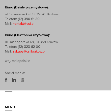
Biuro (Działy przemysłowe):
ul. Sosnowiecka 89, 31-345 Kraków
Telefon:
(12) 390 61 80
Mail:
kontakt@csi.pl
Biuro (Elektronika użytkowa):
ul. Jasnogórska 69, 31-358 Kraków
Telefon:
(12) 323 62 00
Mail:
zakupy@csi.krakow.pl
woj. małopolskie
Social media:
MENU