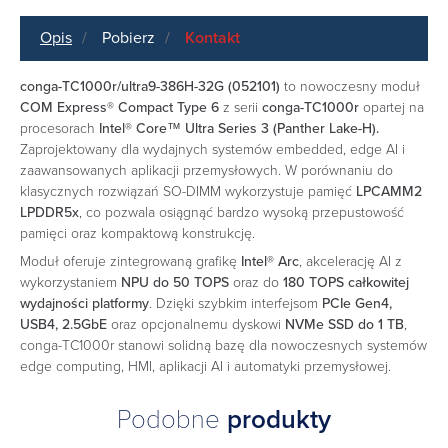
Opis
Pobierz
Kontakt
conga-TC1000r/ultra9-386H-32G (052101)
to nowoczesny moduł
COM Express® Compact Type 6
z serii
conga-TC1000r
opartej na
procesorach
Intel® Core™ Ultra Series 3 (Panther Lake-H).
Zaprojektowany dla wydajnych systemów embedded, edge AI i
zaawansowanych aplikacji przemysłowych. W porównaniu do
klasycznych rozwiązań SO-DIMM wykorzystuje pamięć
LPCAMM2
LPDDR5x
, co pozwala osiągnąć bardzo wysoką przepustowość
pamięci oraz kompaktową konstrukcję.
Moduł oferuje zintegrowaną grafikę
Intel® Arc
, akcelerację AI z
wykorzystaniem
NPU do 50 TOPS
oraz do
180 TOPS całkowitej
wydajności platformy
. Dzięki szybkim interfejsom
PCIe Gen4,
USB4, 2.5GbE
oraz opcjonalnemu dyskowi
NVMe SSD do 1 TB
,
conga-TC1000r stanowi solidną bazę dla nowoczesnych systemów
edge computing, HMI, aplikacji AI i automatyki przemysłowej.
Podobne
produkty