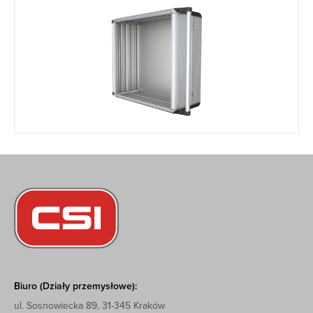
Biuro (Działy przemysłowe):
ul. Sosnowiecka 89, 31-345 Kraków