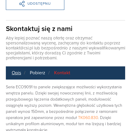
UDOSTĘPNIJ
Skontaktuj się z nami
Aby lepiej poznać naszą ofertę oraz otrzymać
spersonalizowaną wycenę, zachęcamy do kontaktu poprzez
kontakt@csi.pl
lub bezpośrednio z naszymi wykwalifikowanymi
specjalistami, którzy doradzą Ci zgodnie z Twoimi
preferencjami i potrzebami.
Opis
Pobierz
Kontakt
Seria ECO9091 to panele zwiększające możliwości wykorzystania
wnętrza panelu. Dzięki swojej nowoczesnej linii, z możliwością
przegubowego łączenia dodatkowych paneli, modułowość
osiągnęła wyższy poziom. Wewnętrzna głębokość użytkowa tych
paneli wynosi 150mm, a bezpośrednie połączenie z ramionami
operatora jest zapewnione przez moduł
TK060.830
. Dzięki
unikalnym profilom aluminiowym, moduł ten ma lżejszą i bardziej
wytrzymałą konstrukcję.