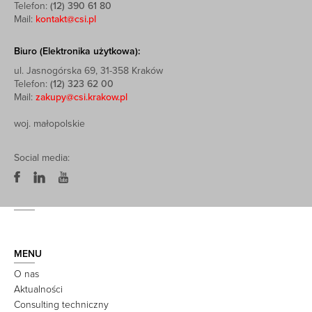
Telefon:
(12) 390 61 80
Mail:
kontakt@csi.pl
Biuro (Elektronika użytkowa):
ul. Jasnogórska 69, 31-358 Kraków
Telefon:
(12) 323 62 00
Mail:
zakupy@csi.krakow.pl
woj. małopolskie
Social media:
MENU
O nas
Aktualności
Consulting techniczny